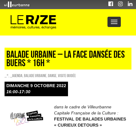
Balade urbaine – La face dansée des
Buers * 16h *
_*
,
_Agenda
,
Balade urbaine
,
Danse
,
Visite guidée
DIMANCHE 9 OCTOBRE 2022
16:00-17:30
dans le cadre de Villeurbanne
Capitale Française de la Culture :
FESTIVAL DE BALADES URBAINES
« CURIEUX DETOURS »