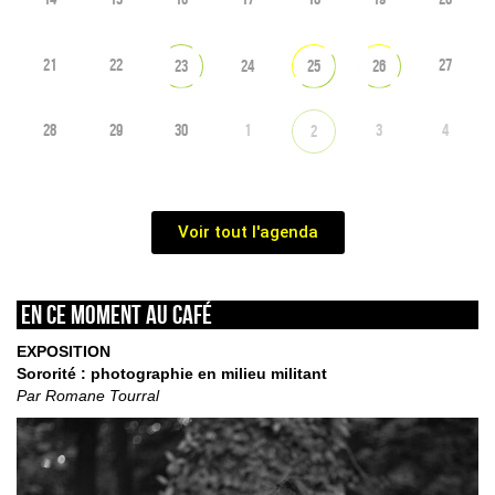
21
22
27
23
24
25
26
28
29
30
1
3
4
2
Voir tout l'agenda
En ce moment au café
EXPOSITION
Sororité : photographie en milieu militant
Par Romane Tourral