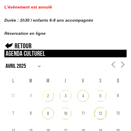
L’événement est annulé
Durée : 1h30 / enfants 6-8 ans accompagnés
Réservation en ligne
Retour
Agenda culturel
L
M
M
J
V
S
D
31
1
6
2
3
4
5
7
8
11
13
9
10
12
14
15
16
17
18
19
20