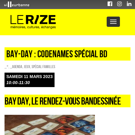
BAY-DAY : Codenames spécial BD
_*
,
_Agenda
,
Jeux
,
Spécial familles
SAMEDI 11 MARS 2023
10:00-11:30
BAY DAY, LE RENDEZ-VOUS BANDESSINÉE