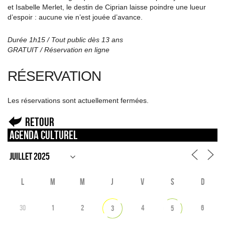
et Isabelle Merlet, le destin de Ciprian laisse poindre une lueur
d’espoir : aucune vie n’est jouée d’avance.
Durée 1h15 / Tout public dès 13 ans
GRATUIT / Réservation en ligne
RÉSERVATION
Les réservations sont actuellement fermées.
Retour
Agenda culturel
L
M
M
J
V
S
D
30
1
2
4
6
3
5