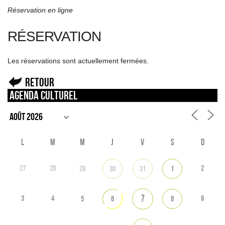
Réservation en ligne
RÉSERVATION
Les réservations sont actuellement fermées.
Retour
Agenda culturel
L
M
M
J
V
S
D
27
28
2
29
30
31
1
7
3
4
9
5
6
8