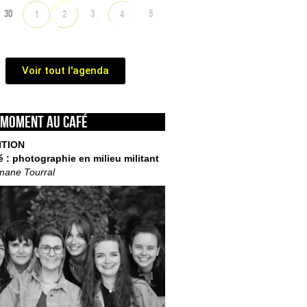
30
3
5
1
2
4
Voir tout l'agenda
 moment au café
ITION
é : photographie en milieu militant
mane Tourral