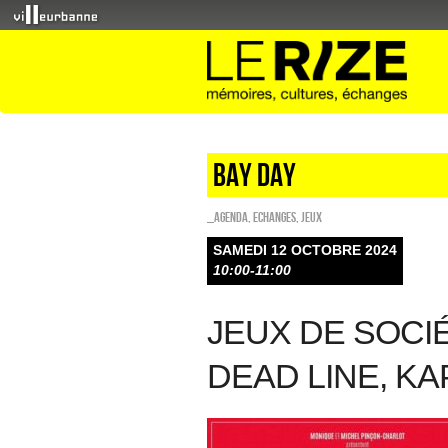
BAY DAY
_Agenda
,
ECHANGES
,
Jeux
SAMEDI 12 OCTOBRE 2024
10:00-11:00
JEUX DE SOCI
DEAD LINE, KAP