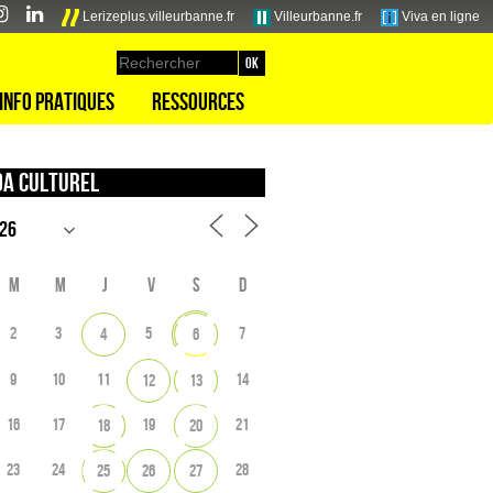
Lerizeplus.villeurbanne.fr
Villeurbanne.fr
Viva en ligne
Info pratiques
Ressources
a culturel
M
M
J
V
S
D
2
3
5
7
4
6
9
10
11
14
12
13
16
17
19
21
18
20
23
24
28
25
26
27