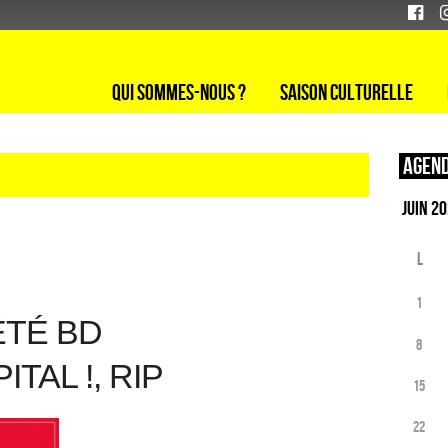
Qui sommes-nous ?
Saison culturelle
Agend
L
1
ÉTÉ BD
8
ITAL !, RIP
15
22