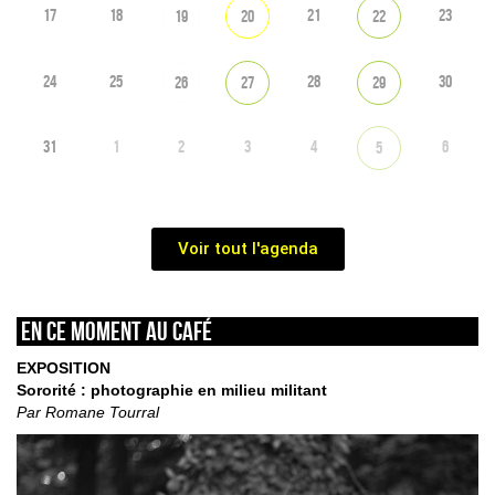
17
18
21
23
19
20
22
24
25
28
30
26
27
29
31
1
2
3
4
6
5
Voir tout l'agenda
En ce moment au café
EXPOSITION
Sororité : photographie en milieu militant
Par Romane Tourral