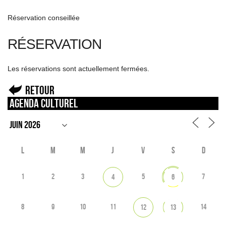
Réservation conseillée
RÉSERVATION
Les réservations sont actuellement fermées.
Retour
Agenda culturel
L
M
M
J
V
S
D
1
2
3
5
7
4
6
8
9
10
11
14
12
13