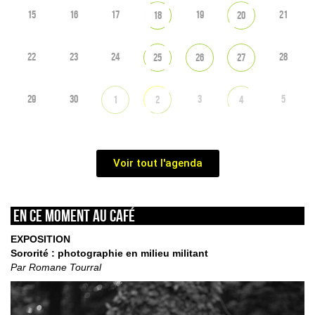
15
16
17
19
21
18
20
22
23
24
28
25
26
27
29
30
3
5
1
2
4
Voir tout l'agenda
En ce moment au café
EXPOSITION
Sororité : photographie en milieu militant
Par Romane Tourral