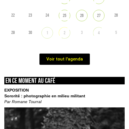
22
23
24
28
25
26
27
29
30
3
5
1
2
4
Voir tout l'agenda
En ce moment au café
EXPOSITION
Sororité : photographie en milieu militant
Par Romane Tourral