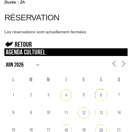
Durée : 2h
RÉSERVATION
Les réservations sont actuellement fermées.
Retour
Agenda culturel
L
M
M
J
V
S
D
1
2
3
5
7
4
6
8
9
10
11
14
12
13
15
16
17
19
21
18
20