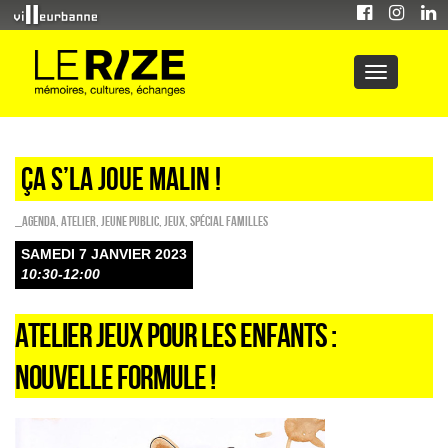
Ça s’la joue malin !
_Agenda
,
Atelier
,
Jeune public
,
Jeux
,
Spécial familles
SAMEDI 7 JANVIER 2023
10:30-12:00
ATELIER JEUX POUR LES ENFANTS :
NOUVELLE FORMULE !