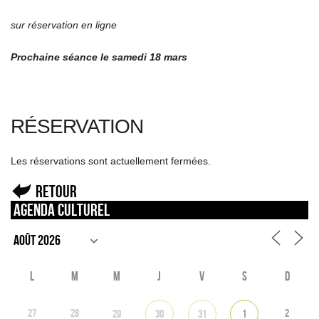
sur réservation en ligne
Prochaine séance le samedi 18 mars
RÉSERVATION
Les réservations sont actuellement fermées.
Retour
Agenda culturel
L
M
M
J
V
S
D
27
28
2
29
30
31
1