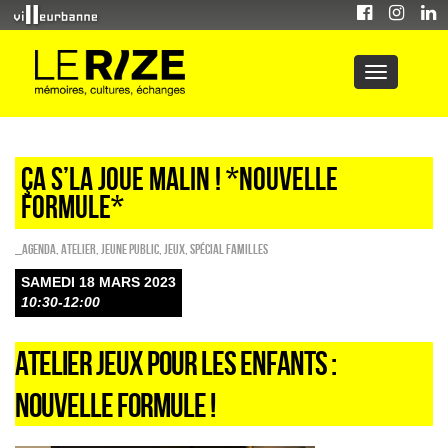
Ça s’la joue malin ! *Nouvelle
formule*
_Agenda
,
Atelier
,
Jeune public
,
Jeux
,
Spécial familles
SAMEDI 18 MARS 2023
10:30-12:00
ATELIER JEUX POUR LES ENFANTS :
NOUVELLE FORMULE !