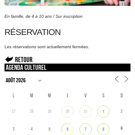
En famille, de 4 à 10 ans /
Sur inscription
RÉSERVATION
Les réservations sont actuellement fermées.
Retour
Agenda culturel
L
M
M
J
V
S
D
27
28
2
29
30
31
1
9
3
4
5
6
7
8