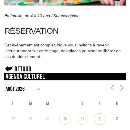
En famille, de 4 à 10 ans /
Sur inscription
RÉSERVATION
Cet événement est complet. Nous vous invitons à revenir
ultérieurement sur cette page, des places pouvant se libérer en
cas de désistement.
Retour
Agenda culturel
L
M
M
J
V
S
D
27
28
2
29
30
31
1