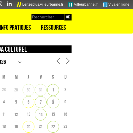
Lerizeplus.villeurbanne.fr
Villeurbanne.fr
Viva en ligne
Info pratiques
Ressources
a culturel
M
M
J
V
S
D
28
2
29
30
31
1
8
4
9
5
6
7
11
13
15
16
12
14
18
21
23
19
20
22