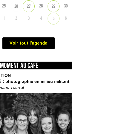
25
28
30
26
27
29
1
2
3
4
6
5
Voir tout l'agenda
 moment au café
ITION
é : photographie en milieu militant
mane Tourral