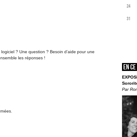
24
31
logiciel ? Une question ? Besoin d’aide pour une
ensemble les réponses !
En ce
EXPOS
Sororit
Par Ro
ermées.