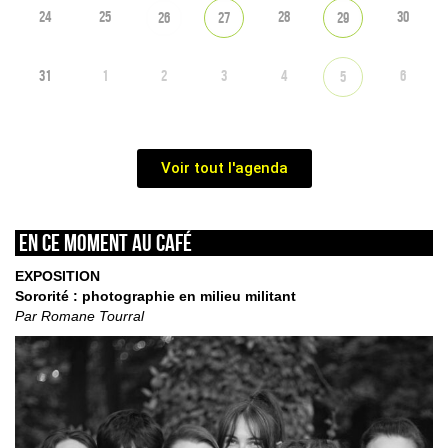
24
25
28
30
26
27
29
31
1
2
3
4
6
5
Voir tout l'agenda
En ce moment au café
EXPOSITION
Sororité : photographie en milieu militant
Par Romane Tourral