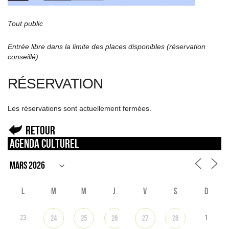
Tout public
Entrée libre dans la limite des places disponibles (réservation
conseillé)
RÉSERVATION
Les réservations sont actuellement fermées.
Retour
Agenda culturel
L
M
M
J
V
S
D
23
1
24
25
26
27
28