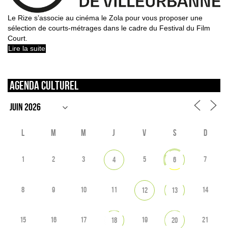
Le Rize s’associe au cinéma le Zola pour vous proposer une
sélection de courts-métrages dans le cadre du Festival du Film
Court.
Lire la suite
Agenda culturel
L
M
M
J
V
S
D
1
2
3
5
7
4
6
8
9
10
11
14
12
13
15
16
17
19
21
18
20