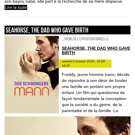
son bayou natal, elle part à la recherche de sa mère disparue.
Lire la suite
Seahorse, the dad who gave birth
_Thème de l'exposition annuelle
SEAHORSE, THE DAD WHO GAVE
BIRTH
samedi 3 octobre 2026 - 16:00-
18:15
Freddy, jeune homme trans, décide
de répondre à son désir de fonder
une famille en portant son propre
enfant. Un film qui questionne de
façon fondamentale la conception
que la société a du genre, de la
parentalité et de la famille. La