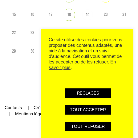
15
16
17
20
21
18
19
22
23
24
25
26
27
28
Ce site utilise des cookies pour vous
proposer des contenus adaptés, une
29
30
31
1
2
3
4
aide à la navigation et un suivi
d’audience. Cet outil vous permet de
les accepter ou de les refuser.
En
savoir plus
.
Voir tout l'agenda
REGLAGES
Contacts
Crédits
TOUT ACCEPTER
Mentions légales et données personnelles
TOUT REFUSER