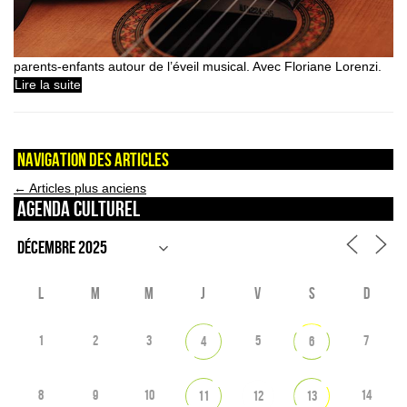
parents-enfants autour de l’éveil musical. Avec Floriane Lorenzi.
Lire la suite
Navigation des articles
←
Articles plus anciens
Agenda culturel
L
M
M
J
V
S
D
1
2
3
5
7
4
6
8
9
10
14
11
12
13