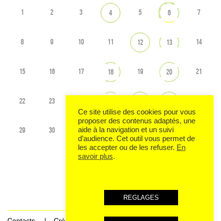
1
2
3
5
7
4
6
8
9
10
11
14
12
13
15
16
17
19
21
18
20
22
23
24
28
25
26
27
Ce site utilise des cookies pour vous
proposer des contenus adaptés, une
29
30
3
5
aide à la navigation et un suivi
1
2
4
d’audience. Cet outil vous permet de
les accepter ou de les refuser.
En
savoir plus
.
Voir tout l'agenda
REGLAGES
Contacts
Crédits