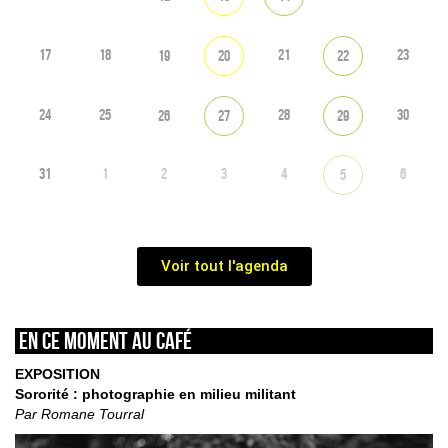
17
18
21
23
19
20
22
24
25
28
30
26
27
29
31
1
2
3
4
6
5
Voir tout l'agenda
En ce moment au café
EXPOSITION
Sororité : photographie en milieu militant
Par Romane Tourral