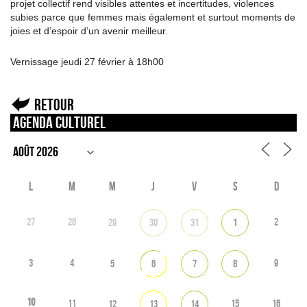
projet collectif rend visibles attentes et incertitudes, violences
subies parce que femmes mais également et surtout moments de
joies et d’espoir d’un avenir meilleur.
Vernissage jeudi 27 février à 18h00
Retour
Agenda culturel
L
M
M
J
V
S
D
27
28
2
29
30
31
1
3
4
9
5
6
7
8
10
11
15
16
12
13
14