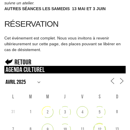
suivre un atelier.
AUTRES SÉANCES LES SAMEDIS 13 MAI ET 3 JUIN
RÉSERVATION
Cet événement est complet. Nous vous invitons à revenir
ultérieurement sur cette page, des places pouvant se libérer en
cas de désistement.
Retour
Agenda culturel
L
M
M
J
V
S
D
31
1
6
2
3
4
5
7
8
11
13
9
10
12