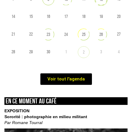
14
15
16
17
18
19
20
21
22
27
23
24
25
26
28
29
30
1
3
4
2
Voir tout l'agenda
En ce moment au café
EXPOSITION
Sororité : photographie en milieu militant
Par Romane Tourral