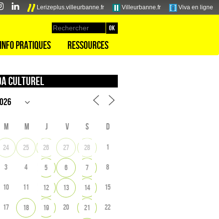
Lerizeplus.villeurbanne.fr
Villeurbanne.fr
Viva en ligne
Info pratiques
Ressources
a culturel
M
M
J
V
S
D
1
24
25
26
27
28
3
4
8
5
6
7
10
11
15
12
13
14
17
20
22
18
19
21