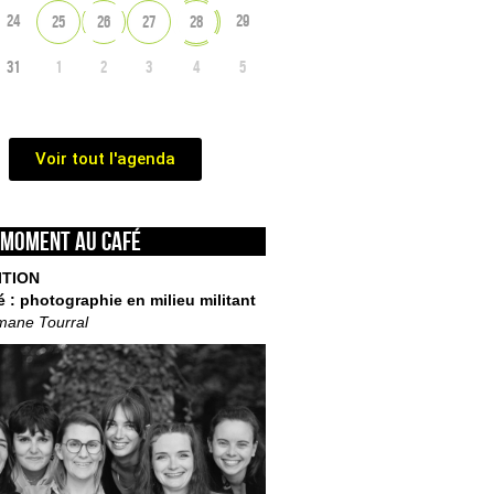
24
29
25
26
27
28
31
1
2
3
4
5
Voir tout l'agenda
 moment au café
ITION
é : photographie en milieu militant
mane Tourral