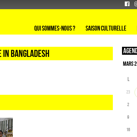
Qui sommes-nous ?
Saison culturelle
Agend
de in bangladesh
L
23
2
9
16