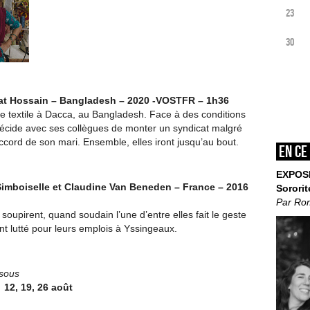
23
30
 Hossain – Bangladesh – 2020 -VOSTFR – 1h36
ne textile à Dacca, au Bangladesh. Face à des conditions
e décide avec ses collègues de monter un syndicat malgré
ccord de son mari. Ensemble, elles iront jusqu’au bout.
En ce
EXPOS
imboiselle et Claudine Van Beneden – France – 2016
Sororit
Par Ro
soupirent, quand soudain l’une d’entre elles fait le geste
ont lutté pour leurs emplois à Yssingeaux.
ssous
12, 19, 26 août