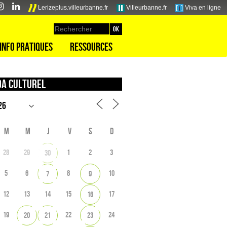
Lerizeplus.villeurbanne.fr
Villeurbanne.fr
Viva en ligne
Info pratiques
Ressources
a culturel
M
M
J
V
S
D
28
29
1
2
3
30
5
6
8
10
7
9
12
13
14
15
17
16
19
22
24
20
21
23