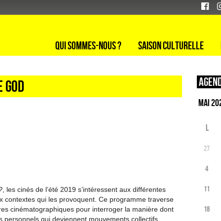
Qui sommes-nous ?
Saison culturelle
Agend
e God
L
27
4
11
?
, les cinés de l’été 2019 s’intéressent aux différentes
ux contextes qui les provoquent. Ce programme traverse
18
nres cinématographiques pour interroger la manière dont
ts personnels qui deviennent mouvements collectifs.