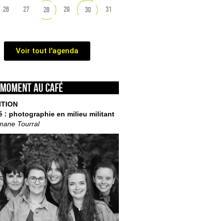
26
27
29
31
28
30
Voir tout l'agenda
 moment au café
ITION
é : photographie en milieu militant
mane Tourral