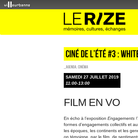
Ciné de l’été #3 : Whit
_Agenda
,
Cinéma
SAMEDI 27 JUILLET 2019
11:00-13:00
FILM EN VO
En écho à l’exposition
Engagements !
formes d’engagements collectifs et a
les époques, les continents et les ge
on témoigne, par le film, de sentimen