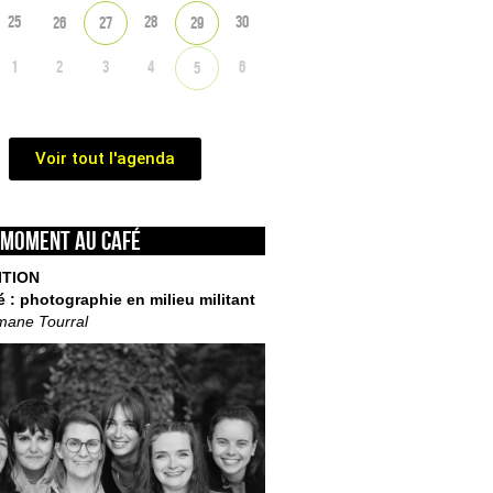
25
28
30
26
27
29
1
2
3
4
6
5
Voir tout l'agenda
 moment au café
ITION
é : photographie en milieu militant
mane Tourral