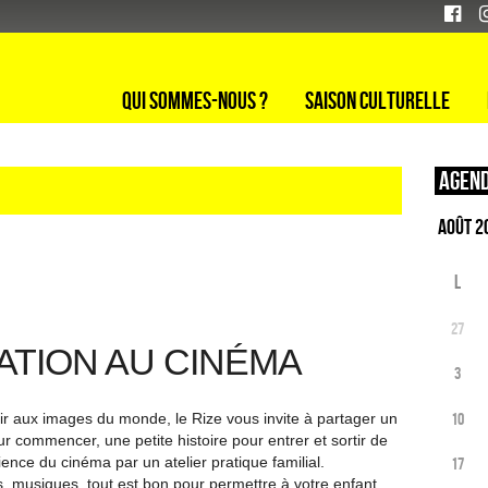
Qui sommes-nous ?
Saison culturelle
Agend
L
27
TIATION AU CINÉMA
3
10
rir aux images du monde, le Rize vous invite à partager un
commencer, une petite histoire pour entrer et sortir de
ience du cinéma par un atelier pratique familial.
17
, musiques, tout est bon pour permettre à votre enfant