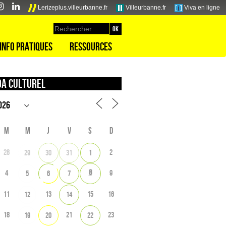
Lerizeplus.villeurbanne.fr
Villeurbanne.fr
Viva en ligne
Info pratiques
Ressources
a culturel
M
M
J
V
S
D
28
2
29
30
31
1
8
4
9
5
6
7
11
13
15
16
12
14
18
21
23
19
20
22