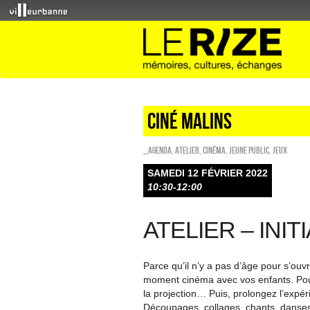
Ciné malins
_Agenda
,
Atelier
,
Cinéma
,
Jeune public
,
Jeux
SAMEDI 12 FÉVRIER 2022
10:30-12:00
ATELIER – INI
Parce qu’il n’y a pas d’âge pour s’ouv
moment cinéma avec vos enfants. Pour 
la projection… Puis, prolongez l’expér
Découpages, collages, chants, danses