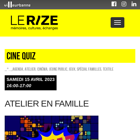
CINE QUIZ
_*
,
_Agenda
,
Atelier
,
Cinéma
,
Jeune public
,
Jeux
,
Spécial familles
,
Textile
SAMEDI 15 AVRIL 2023
16:00-17:00
ATELIER EN FAMILLE