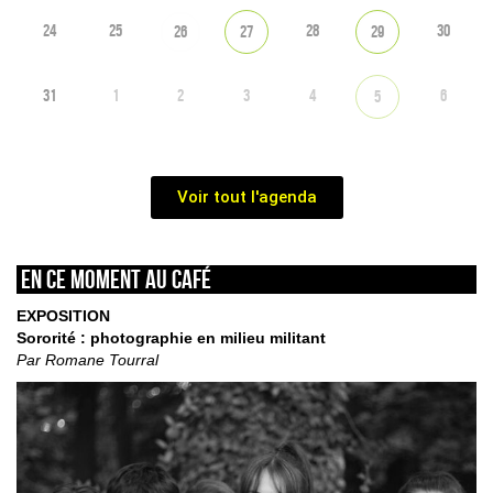
24
25
28
30
26
27
29
31
1
2
3
4
6
5
Voir tout l'agenda
En ce moment au café
EXPOSITION
Sororité : photographie en milieu militant
Par Romane Tourral