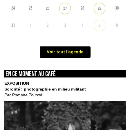
24
25
28
30
26
27
29
31
1
2
3
4
6
5
Voir tout l'agenda
En ce moment au café
EXPOSITION
Sororité : photographie en milieu militant
Par Romane Tourral