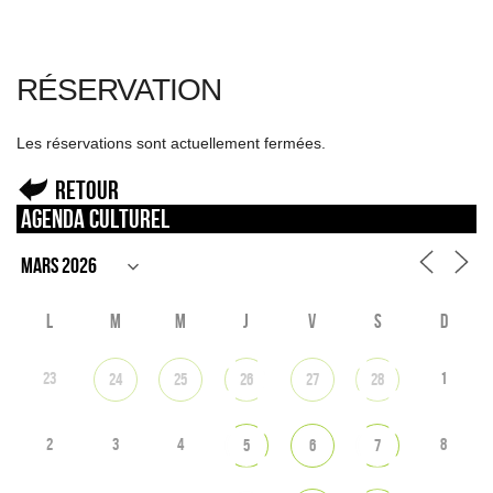
RÉSERVATION
Les réservations sont actuellement fermées.
Retour
Agenda culturel
L
M
M
J
V
S
D
23
1
24
25
26
27
28
2
3
4
8
5
6
7