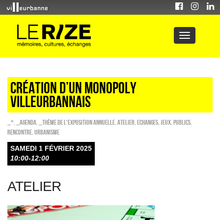
CRÉATION D’UN MONOPOLY
VILLEURBANNAIS
_*
,
_Agenda
,
_Thème de l'exposition annuelle
,
Atelier
,
ECHANGES
,
Jeux
,
PUBLICS
,
Rencontre
,
Urbanisme
SAMEDI 1 FÉVRIER 2025
10:00-12:00
ATELIER