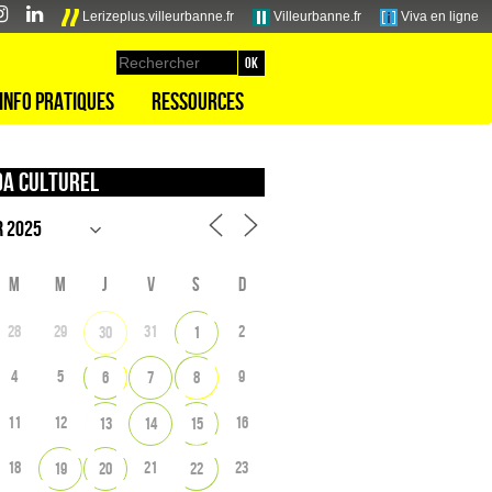
Lerizeplus.villeurbanne.fr
Villeurbanne.fr
Viva en ligne
Info pratiques
Ressources
a culturel
M
M
J
V
S
D
28
29
31
2
30
1
4
5
9
6
7
8
11
12
16
13
14
15
18
21
23
19
20
22