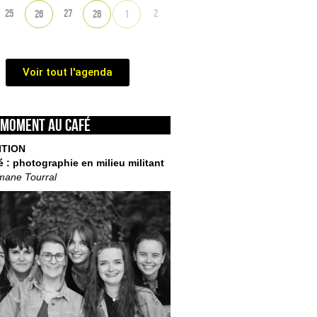
25
27
2
26
28
1
Voir tout l'agenda
 moment au café
ITION
é : photographie en milieu militant
mane Tourral