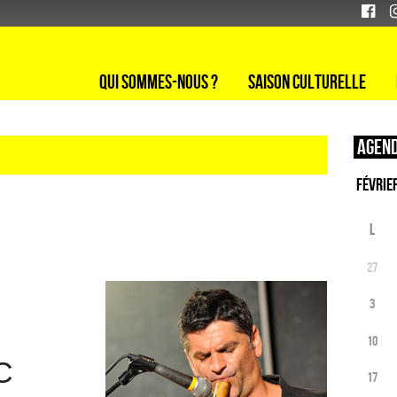
Qui sommes-nous ?
Saison culturelle
Agend
L
27
3
10
C
17