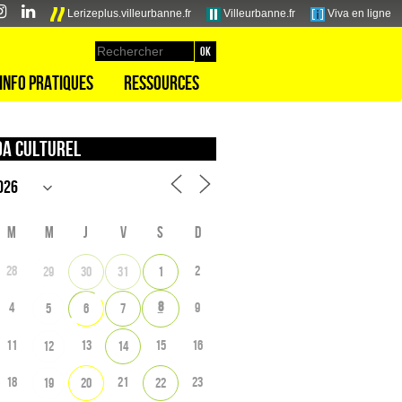
Lerizeplus.villeurbanne.fr
Villeurbanne.fr
Viva en ligne
Info pratiques
Ressources
a culturel
M
M
J
V
S
D
28
2
29
30
31
1
8
4
9
5
6
7
11
13
15
16
12
14
18
21
23
19
20
22