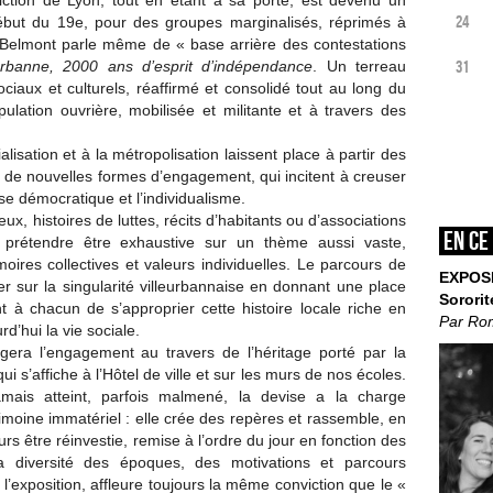
iction de Lyon, tout en étant à sa porte, est devenu un
24
ébut du 19e, pour des groupes marginalisés, réprimés à
in Belmont parle même de « base arrière des contestations
31
eurbanne, 2000 ans d’esprit
d’indépendance
. Un terreau
ociaux et culturels, réaffirmé et consolidé tout au long du
opulation ouvrière, mobilisée et militante et à travers des
lisation et à la métropolisation laissent place à partir des
de nouvelles formes d’engagement, qui incitent à creuser
ise démocratique et l’individualisme.
eux, histoires de luttes, récits d’habitants ou d’associations
En ce
ns prétendre être exhaustive sur un thème aussi vaste,
ires collectives et valeurs individuelles. Le parcours de
EXPOS
ier sur la singularité villeurbannaise en donnant une place
Sororit
 à chacun de s’approprier cette histoire locale riche en
Par Ro
d’hui la vie sociale.
rogera l’engagement au travers de l’héritage porté par la
qui s’affiche à l’Hôtel de ville et sur les murs de nos écoles.
mais atteint, parfois malmené, la devise a la charge
imoine immatériel : elle crée des repères et rassemble, en
 être réinvestie, remise à l’ordre du jour en fonction des
la diversité des époques, des motivations et parcours
l’exposition, affleure toujours la même conviction que le «