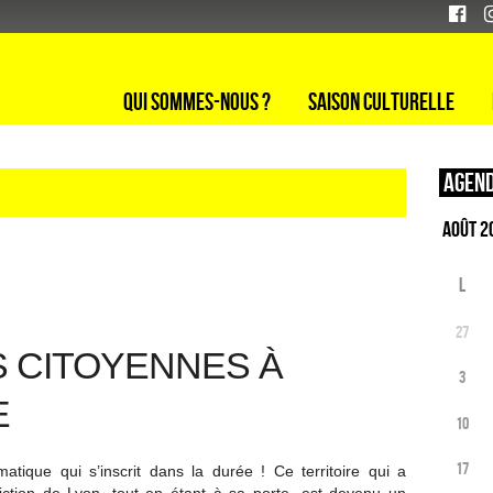
Qui sommes-nous ?
Saison culturelle
Agend
L
27
S CITOYENNES À
3
E
10
17
atique qui s’inscrit dans la durée ! Ce territoire qui a