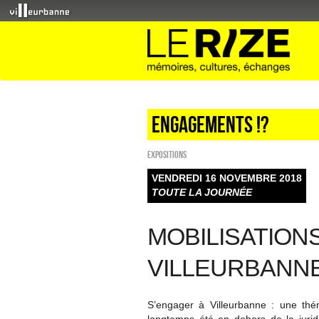
Engagements !?
EXPOSITIONS
VENDREDI 16 NOVEMBRE 2018
TOUTE LA JOURNÉE
MOBILISATION
VILLEURBANN
S’engager à Villeurbanne : une thém