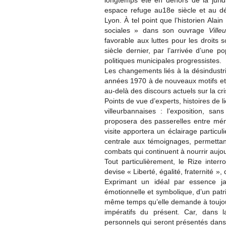
longtemps été en dehors de la jurid
espace refuge au18e siècle et au d
Lyon. À tel point que l’historien Ala
sociales » dans son ouvrage
Vill
favorable aux luttes pour les droits s
siècle dernier, par l’arrivée d’une p
politiques municipales progressistes.
Les changements liés à la désindustria
années 1970 à de nouveaux motifs et 
au-delà des discours actuels sur la cr
Points de vue d’experts, histoires de li
villeurbannaises : l’exposition, sa
proposera des passerelles entre mémo
visite apportera un éclairage particul
centrale aux témoignages, permettant
combats qui continuent à nourrir aujour
Tout particulièrement, le Rize inter
devise « Liberté, égalité, fraternité », 
Exprimant un idéal par essence ja
émotionnelle et symbolique, d’un patr
même temps qu’elle demande à toujours
impératifs du présent. Car, dans 
personnels qui seront présentés dans 