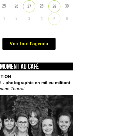
25
28
30
26
27
29
1
2
3
4
6
5
Voir tout l'agenda
 moment au café
ITION
é : photographie en milieu militant
mane Tourral