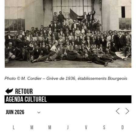
Photo © M. Cordier – Grève de 1936, établissements Bourgeois
Retour
Agenda culturel
L
M
M
J
V
S
D