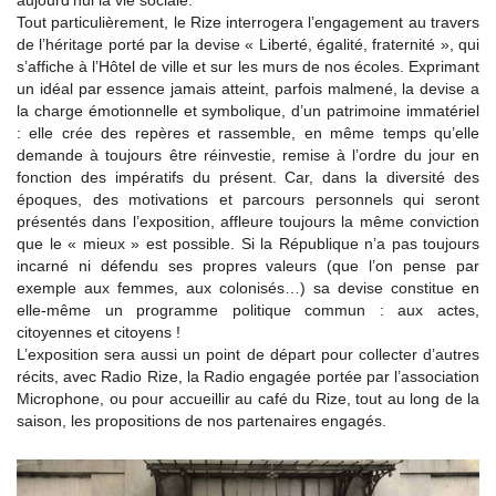
aujourd’hui la vie sociale.
Tout particulièrement, le Rize interrogera l’engagement au travers
de l’héritage porté par la devise « Liberté, égalité, fraternité », qui
s’affiche à l’Hôtel de ville et sur les murs de nos écoles. Exprimant
un idéal par essence jamais atteint, parfois malmené, la devise a
la charge émotionnelle et symbolique, d’un patrimoine immatériel
: elle crée des repères et rassemble, en même temps qu’elle
demande à toujours être réinvestie, remise à l’ordre du jour en
fonction des impératifs du présent. Car, dans la diversité des
époques, des motivations et parcours personnels qui seront
présentés dans l’exposition, affleure toujours la même conviction
que le « mieux » est possible. Si la République n’a pas toujours
incarné ni défendu ses propres valeurs (que l’on pense par
exemple aux femmes, aux colonisés…) sa devise constitue en
elle-même un programme politique commun : aux actes,
citoyennes et citoyens !
L’exposition sera aussi un point de départ pour collecter d’autres
récits, avec Radio Rize, la Radio engagée portée par l’association
Microphone, ou pour accueillir au café du Rize, tout au long de la
saison, les propositions de nos partenaires engagés.