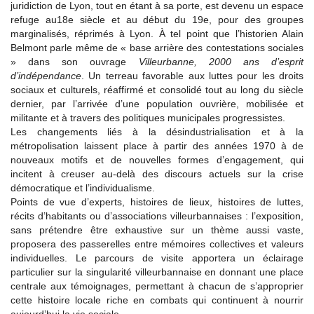
juridiction de Lyon, tout en étant à sa porte, est devenu un espace
refuge au18e siècle et au début du 19e, pour des groupes
marginalisés, réprimés à Lyon. À tel point que l’historien Alain
Belmont parle même de « base arrière des contestations sociales
» dans son ouvrage
Villeurbanne, 2000 ans d’esprit
d’indépendance
. Un terreau favorable aux luttes pour les droits
sociaux et culturels, réaffirmé et consolidé tout au long du siècle
dernier, par l’arrivée d’une population ouvrière, mobilisée et
militante et à travers des politiques municipales progressistes.
Les changements liés à la désindustrialisation et à la
métropolisation laissent place à partir des années 1970 à de
nouveaux motifs et de nouvelles formes d’engagement, qui
incitent à creuser au-delà des discours actuels sur la crise
démocratique et l’individualisme.
Points de vue d’experts, histoires de lieux, histoires de luttes,
récits d’habitants ou d’associations villeurbannaises : l’exposition,
sans prétendre être exhaustive sur un thème aussi vaste,
proposera des passerelles entre mémoires collectives et valeurs
individuelles. Le parcours de visite apportera un éclairage
particulier sur la singularité villeurbannaise en donnant une place
centrale aux témoignages, permettant à chacun de s’approprier
cette histoire locale riche en combats qui continuent à nourrir