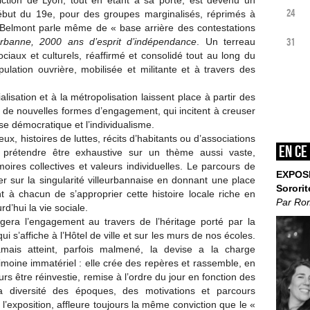
iction de Lyon, tout en étant à sa porte, est devenu un
24
ébut du 19e, pour des groupes marginalisés, réprimés à
in Belmont parle même de « base arrière des contestations
31
eurbanne, 2000 ans d’esprit
d’indépendance
. Un terreau
ociaux et culturels, réaffirmé et consolidé tout au long du
opulation ouvrière, mobilisée et militante et à travers des
lisation et à la métropolisation laissent place à partir des
de nouvelles formes d’engagement, qui incitent à creuser
ise démocratique et l’individualisme.
eux, histoires de luttes, récits d’habitants ou d’associations
En ce
ns prétendre être exhaustive sur un thème aussi vaste,
ires collectives et valeurs individuelles. Le parcours de
EXPOS
ier sur la singularité villeurbannaise en donnant une place
Sororit
 à chacun de s’approprier cette histoire locale riche en
Par Ro
d’hui la vie sociale.
rogera l’engagement au travers de l’héritage porté par la
qui s’affiche à l’Hôtel de ville et sur les murs de nos écoles.
mais atteint, parfois malmené, la devise a la charge
imoine immatériel : elle crée des repères et rassemble, en
 être réinvestie, remise à l’ordre du jour en fonction des
la diversité des époques, des motivations et parcours
l’exposition, affleure toujours la même conviction que le «