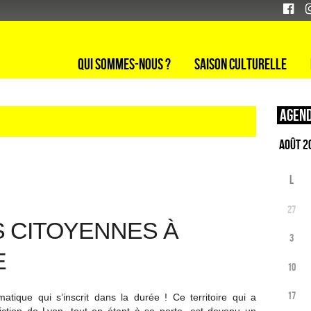
Qui sommes-nous ?
Saison culturelle
Agend
L
27
S CITOYENNES À
3
E
10
17
atique qui s’inscrit dans la durée ! Ce territoire qui a