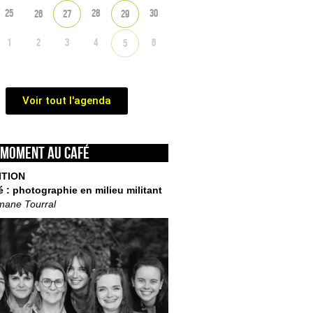
25
28
30
26
27
29
1
2
3
4
6
5
Voir tout l'agenda
 moment au café
ITION
é : photographie en milieu militant
mane Tourral