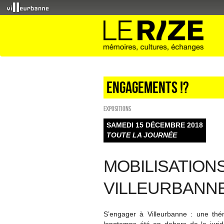
Engagements !?
EXPOSITIONS
SAMEDI 15 DÉCEMBRE 2018
TOUTE LA JOURNÉE
MOBILISATION
VILLEURBANN
S’engager à Villeurbanne : une thém