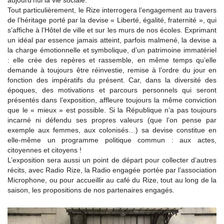
aujourd’hui la vie sociale.
Tout particulièrement, le Rize interrogera l’engagement au travers
de l’héritage porté par la devise « Liberté, égalité, fraternité », qui
s’affiche à l’Hôtel de ville et sur les murs de nos écoles. Exprimant
un idéal par essence jamais atteint, parfois malmené, la devise a
la charge émotionnelle et symbolique, d’un patrimoine immatériel
: elle crée des repères et rassemble, en même temps qu’elle
demande à toujours être réinvestie, remise à l’ordre du jour en
fonction des impératifs du présent. Car, dans la diversité des
époques, des motivations et parcours personnels qui seront
présentés dans l’exposition, affleure toujours la même conviction
que le « mieux » est possible. Si la République n’a pas toujours
incarné ni défendu ses propres valeurs (que l’on pense par
exemple aux femmes, aux colonisés…) sa devise constitue en
elle-même un programme politique commun : aux actes,
citoyennes et citoyens !
L’exposition sera aussi un point de départ pour collecter d’autres
récits, avec Radio Rize, la Radio engagée portée par l’association
Microphone, ou pour accueillir au café du Rize, tout au long de la
saison, les propositions de nos partenaires engagés.