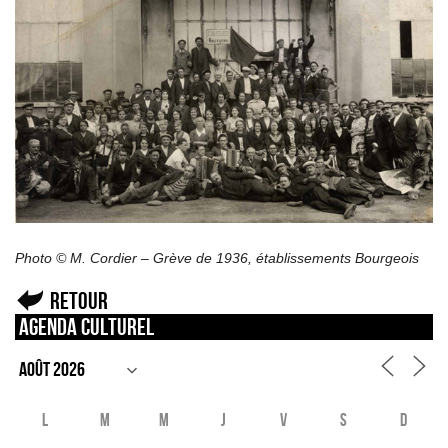
Photo © M. Cordier – Grève de 1936, établissements Bourgeois
Retour
Agenda culturel
L
M
M
J
V
S
D