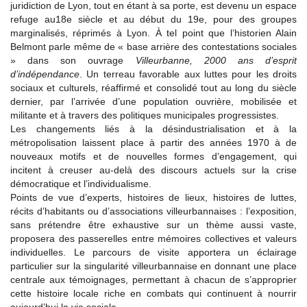
juridiction de Lyon, tout en étant à sa porte, est devenu un espace
refuge au18e siècle et au début du 19e, pour des groupes
marginalisés, réprimés à Lyon. À tel point que l’historien Alain
Belmont parle même de « base arrière des contestations sociales
» dans son ouvrage
Villeurbanne, 2000 ans d’esprit
d’indépendance
. Un terreau favorable aux luttes pour les droits
sociaux et culturels, réaffirmé et consolidé tout au long du siècle
dernier, par l’arrivée d’une population ouvrière, mobilisée et
militante et à travers des politiques municipales progressistes.
Les changements liés à la désindustrialisation et à la
métropolisation laissent place à partir des années 1970 à de
nouveaux motifs et de nouvelles formes d’engagement, qui
incitent à creuser au-delà des discours actuels sur la crise
démocratique et l’individualisme.
Points de vue d’experts, histoires de lieux, histoires de luttes,
récits d’habitants ou d’associations villeurbannaises : l’exposition,
sans prétendre être exhaustive sur un thème aussi vaste,
proposera des passerelles entre mémoires collectives et valeurs
individuelles. Le parcours de visite apportera un éclairage
particulier sur la singularité villeurbannaise en donnant une place
centrale aux témoignages, permettant à chacun de s’approprier
cette histoire locale riche en combats qui continuent à nourrir