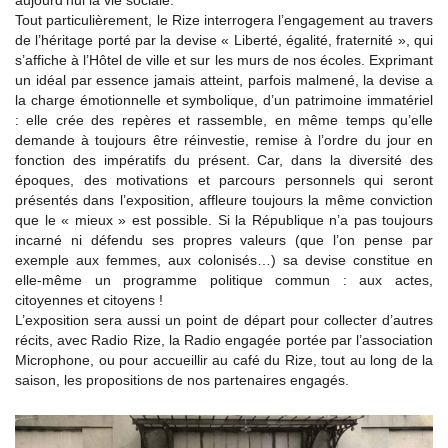
aujourd’hui la vie sociale.
Tout particulièrement, le Rize interrogera l’engagement au travers
de l’héritage porté par la devise « Liberté, égalité, fraternité », qui
s’affiche à l’Hôtel de ville et sur les murs de nos écoles. Exprimant
un idéal par essence jamais atteint, parfois malmené, la devise a
la charge émotionnelle et symbolique, d’un patrimoine immatériel
: elle crée des repères et rassemble, en même temps qu’elle
demande à toujours être réinvestie, remise à l’ordre du jour en
fonction des impératifs du présent. Car, dans la diversité des
époques, des motivations et parcours personnels qui seront
présentés dans l’exposition, affleure toujours la même conviction
que le « mieux » est possible. Si la République n’a pas toujours
incarné ni défendu ses propres valeurs (que l’on pense par
exemple aux femmes, aux colonisés…) sa devise constitue en
elle-même un programme politique commun : aux actes,
citoyennes et citoyens !
L’exposition sera aussi un point de départ pour collecter d’autres
récits, avec Radio Rize, la Radio engagée portée par l’association
Microphone, ou pour accueillir au café du Rize, tout au long de la
saison, les propositions de nos partenaires engagés.