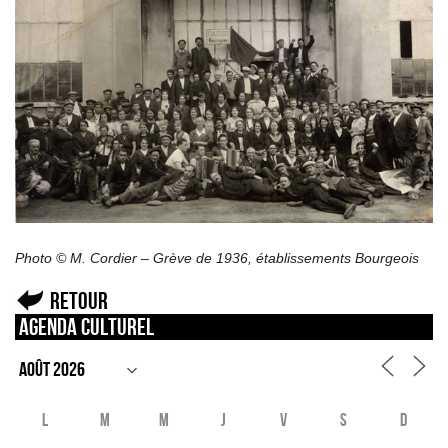
Photo © M. Cordier – Grève de 1936, établissements Bourgeois
Retour
Agenda culturel
L
M
M
J
V
S
D