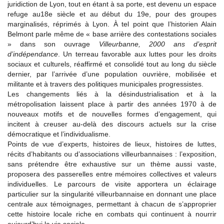
juridiction de Lyon, tout en étant à sa porte, est devenu un espace
refuge au18e siècle et au début du 19e, pour des groupes
marginalisés, réprimés à Lyon. À tel point que l’historien Alain
Belmont parle même de « base arrière des contestations sociales
» dans son ouvrage
Villeurbanne, 2000 ans d’esprit
d’indépendance
. Un terreau favorable aux luttes pour les droits
sociaux et culturels, réaffirmé et consolidé tout au long du siècle
dernier, par l’arrivée d’une population ouvrière, mobilisée et
militante et à travers des politiques municipales progressistes.
Les changements liés à la désindustrialisation et à la
métropolisation laissent place à partir des années 1970 à de
nouveaux motifs et de nouvelles formes d’engagement, qui
incitent à creuser au-delà des discours actuels sur la crise
démocratique et l’individualisme.
Points de vue d’experts, histoires de lieux, histoires de luttes,
récits d’habitants ou d’associations villeurbannaises : l’exposition,
sans prétendre être exhaustive sur un thème aussi vaste,
proposera des passerelles entre mémoires collectives et valeurs
individuelles. Le parcours de visite apportera un éclairage
particulier sur la singularité villeurbannaise en donnant une place
centrale aux témoignages, permettant à chacun de s’approprier
cette histoire locale riche en combats qui continuent à nourrir