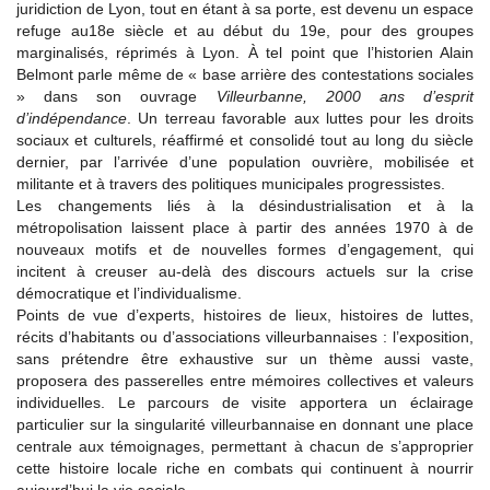
juridiction de Lyon, tout en étant à sa porte, est devenu un espace
refuge au18e siècle et au début du 19e, pour des groupes
marginalisés, réprimés à Lyon. À tel point que l’historien Alain
Belmont parle même de « base arrière des contestations sociales
» dans son ouvrage
Villeurbanne, 2000 ans d’esprit
d’indépendance
. Un terreau favorable aux luttes pour les droits
sociaux et culturels, réaffirmé et consolidé tout au long du siècle
dernier, par l’arrivée d’une population ouvrière, mobilisée et
militante et à travers des politiques municipales progressistes.
Les changements liés à la désindustrialisation et à la
métropolisation laissent place à partir des années 1970 à de
nouveaux motifs et de nouvelles formes d’engagement, qui
incitent à creuser au-delà des discours actuels sur la crise
démocratique et l’individualisme.
Points de vue d’experts, histoires de lieux, histoires de luttes,
récits d’habitants ou d’associations villeurbannaises : l’exposition,
sans prétendre être exhaustive sur un thème aussi vaste,
proposera des passerelles entre mémoires collectives et valeurs
individuelles. Le parcours de visite apportera un éclairage
particulier sur la singularité villeurbannaise en donnant une place
centrale aux témoignages, permettant à chacun de s’approprier
cette histoire locale riche en combats qui continuent à nourrir