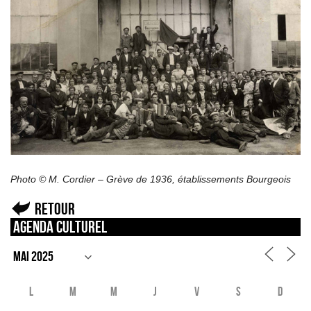
Photo © M. Cordier – Grève de 1936, établissements Bourgeois
Retour
Agenda culturel
L
M
M
J
V
S
D