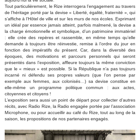
aujourd’hui la vie sociale.
Tout particulièrement, le Rize interrogera l’engagement au travers
de l’héritage porté par la devise « Liberté, égalité, fraternité », qui
s’affiche à l’Hôtel de ville et sur les murs de nos écoles. Exprimant
un idéal par essence jamais atteint, parfois malmené, la devise a
la charge émotionnelle et symbolique, d’un patrimoine immatériel
: elle crée des repères et rassemble, en même temps qu’elle
demande à toujours être réinvestie, remise à l’ordre du jour en
fonction des impératifs du présent. Car, dans la diversité des
époques, des motivations et parcours personnels qui seront
présentés dans l’exposition, affleure toujours la même conviction
que le « mieux » est possible. Si la République n’a pas toujours
incarné ni défendu ses propres valeurs (que l’on pense par
exemple aux femmes, aux colonisés…) sa devise constitue en
elle-même un programme politique commun : aux actes,
citoyennes et citoyens !
L’exposition sera aussi un point de départ pour collecter d’autres
récits, avec Radio Rize, la Radio engagée portée par l’association
Microphone, ou pour accueillir au café du Rize, tout au long de la
saison, les propositions de nos partenaires engagés.