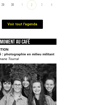
29
30
1
3
4
2
Voir tout l'agenda
 moment au café
ITION
é : photographie en milieu militant
mane Tourral