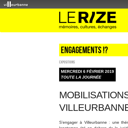
Engagements !?
EXPOSITIONS
MERCREDI 6 FÉVRIER 2019
TOUTE LA JOURNÉE
MOBILISATION
VILLEURBANN
S’engager à Villeurbanne : une thém