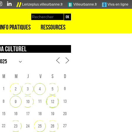
Lerizeplus.villeurbanne.fr
Villeurbanne.fr
Viva en ligne
Info pratiques
Ressources
a culturel
M
M
J
V
S
D
1
6
2
3
4
5
8
11
13
9
10
12
15
16
17
18
19
20
22
27
23
24
25
26