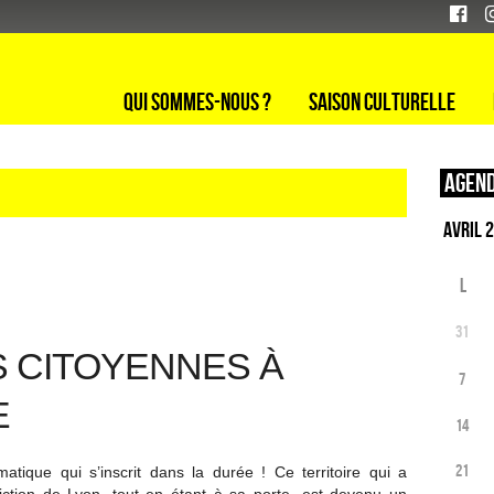
Qui sommes-nous ?
Saison culturelle
Agend
L
31
S CITOYENNES À
7
E
14
21
atique qui s’inscrit dans la durée ! Ce territoire qui a