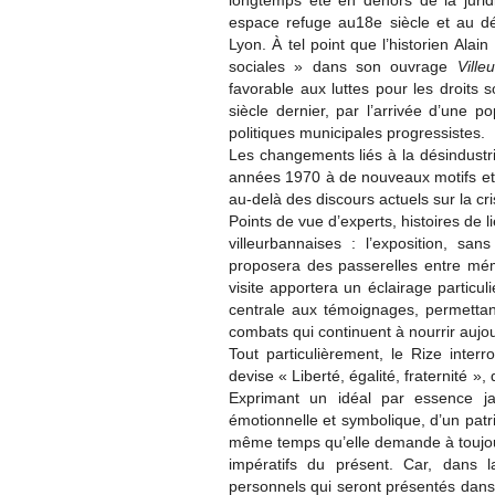
longtemps été en dehors de la jurid
espace refuge au18e siècle et au d
Lyon. À tel point que l’historien Ala
sociales » dans son ouvrage
Vill
favorable aux luttes pour les droits s
siècle dernier, par l’arrivée d’une p
politiques municipales progressistes.
Les changements liés à la désindustria
années 1970 à de nouveaux motifs et 
au-delà des discours actuels sur la cr
Points de vue d’experts, histoires de li
villeurbannaises : l’exposition, sa
proposera des passerelles entre mémo
visite apportera un éclairage particul
centrale aux témoignages, permettant
combats qui continuent à nourrir aujour
Tout particulièrement, le Rize inter
devise « Liberté, égalité, fraternité », 
Exprimant un idéal par essence ja
émotionnelle et symbolique, d’un patr
même temps qu’elle demande à toujours
impératifs du présent. Car, dans 
personnels qui seront présentés dans 