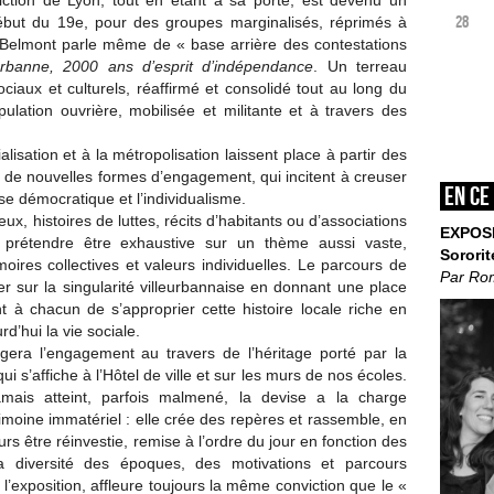
iction de Lyon, tout en étant à sa porte, est devenu un
28
ébut du 19e, pour des groupes marginalisés, réprimés à
in Belmont parle même de « base arrière des contestations
eurbanne, 2000 ans d’esprit
d’indépendance
. Un terreau
ociaux et culturels, réaffirmé et consolidé tout au long du
opulation ouvrière, mobilisée et militante et à travers des
lisation et à la métropolisation laissent place à partir des
de nouvelles formes d’engagement, qui incitent à creuser
En ce
ise démocratique et l’individualisme.
eux, histoires de luttes, récits d’habitants ou d’associations
EXPOS
ns prétendre être exhaustive sur un thème aussi vaste,
Sororit
ires collectives et valeurs individuelles. Le parcours de
Par Ro
ier sur la singularité villeurbannaise en donnant une place
 à chacun de s’approprier cette histoire locale riche en
d’hui la vie sociale.
rogera l’engagement au travers de l’héritage porté par la
qui s’affiche à l’Hôtel de ville et sur les murs de nos écoles.
mais atteint, parfois malmené, la devise a la charge
imoine immatériel : elle crée des repères et rassemble, en
 être réinvestie, remise à l’ordre du jour en fonction des
la diversité des époques, des motivations et parcours
l’exposition, affleure toujours la même conviction que le «