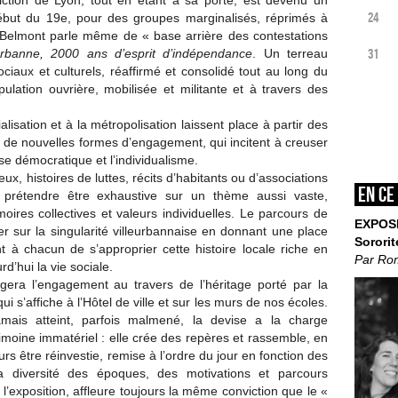
iction de Lyon, tout en étant à sa porte, est devenu un
24
ébut du 19e, pour des groupes marginalisés, réprimés à
in Belmont parle même de « base arrière des contestations
31
eurbanne, 2000 ans d’esprit
d’indépendance
. Un terreau
ociaux et culturels, réaffirmé et consolidé tout au long du
opulation ouvrière, mobilisée et militante et à travers des
lisation et à la métropolisation laissent place à partir des
de nouvelles formes d’engagement, qui incitent à creuser
ise démocratique et l’individualisme.
eux, histoires de luttes, récits d’habitants ou d’associations
En ce
ns prétendre être exhaustive sur un thème aussi vaste,
ires collectives et valeurs individuelles. Le parcours de
EXPOS
ier sur la singularité villeurbannaise en donnant une place
Sororit
 à chacun de s’approprier cette histoire locale riche en
Par Ro
d’hui la vie sociale.
rogera l’engagement au travers de l’héritage porté par la
qui s’affiche à l’Hôtel de ville et sur les murs de nos écoles.
mais atteint, parfois malmené, la devise a la charge
imoine immatériel : elle crée des repères et rassemble, en
 être réinvestie, remise à l’ordre du jour en fonction des
la diversité des époques, des motivations et parcours
l’exposition, affleure toujours la même conviction que le «