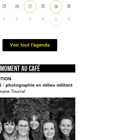
25
28
30
26
27
29
1
2
3
4
6
5
Voir tout l'agenda
 moment au café
ITION
é : photographie en milieu militant
mane Tourral