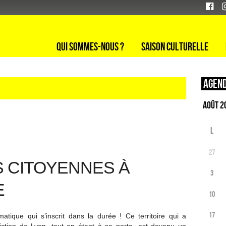
Qui sommes-nous ?
Saison culturelle
Agend
L
27
S CITOYENNES À
3
E
10
17
atique qui s’inscrit dans la durée ! Ce territoire qui a