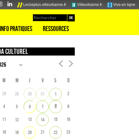
Lerizeplus.villeurbanne.fr
Villeurbanne.fr
Viva en ligne
Info pratiques
Ressources
a culturel
M
M
J
V
S
D
28
2
29
30
31
1
8
4
9
5
6
7
11
13
15
16
12
14
18
21
23
19
20
22