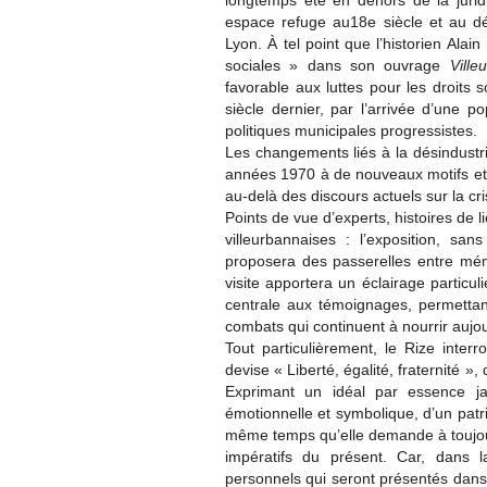
longtemps été en dehors de la jurid
espace refuge au18e siècle et au d
Lyon. À tel point que l’historien Ala
sociales » dans son ouvrage
Vill
favorable aux luttes pour les droits s
siècle dernier, par l’arrivée d’une p
politiques municipales progressistes.
Les changements liés à la désindustria
années 1970 à de nouveaux motifs et 
au-delà des discours actuels sur la cr
Points de vue d’experts, histoires de li
villeurbannaises : l’exposition, sa
proposera des passerelles entre mémo
visite apportera un éclairage particul
centrale aux témoignages, permettant
combats qui continuent à nourrir aujour
Tout particulièrement, le Rize inter
devise « Liberté, égalité, fraternité », 
Exprimant un idéal par essence ja
émotionnelle et symbolique, d’un patr
même temps qu’elle demande à toujours
impératifs du présent. Car, dans 
personnels qui seront présentés dans 