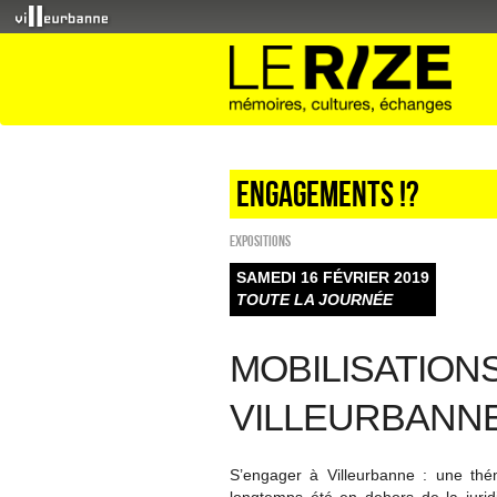
Engagements !?
EXPOSITIONS
SAMEDI 16 FÉVRIER 2019
TOUTE LA JOURNÉE
MOBILISATION
VILLEURBANN
S’engager à Villeurbanne : une thém