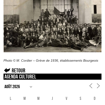
Photo © M. Cordier – Grève de 1936, établissements Bourgeois
Retour
Agenda culturel
L
M
M
J
V
S
D