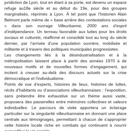
juridiction de Lyon, tout en étant à sa porte, est devenu un espace
refuge au18e siècle et au début du 19e, pour des groupes
marginalisés, réprimés à Lyon. À tel point que l’historien Alain
Belmont parle même de « base arrière des contestations sociales
» dans son ouvrage
Villeurbanne, 2000 ans d’esprit
d’indépendance
. Un terreau favorable aux luttes pour les droits
sociaux et culturels, réaffirmé et consolidé tout au long du siècle
dernier, par l’arrivée d’une population ouvrière, mobilisée et
militante et à travers des politiques municipales progressistes.
Les changements liés à la désindustrialisation et à la
métropolisation laissent place à partir des années 1970 à de
nouveaux motifs et de nouvelles formes d’engagement, qui
incitent à creuser au-delà des discours actuels sur la crise
démocratique et l’individualisme.
Points de vue d’experts, histoires de lieux, histoires de luttes,
récits d’habitants ou d’associations villeurbannaises : l’exposition,
sans prétendre être exhaustive sur un thème aussi vaste,
proposera des passerelles entre mémoires collectives et valeurs
individuelles. Le parcours de visite apportera un éclairage
particulier sur la singularité villeurbannaise en donnant une place
centrale aux témoignages, permettant à chacun de s’approprier
cette histoire locale riche en combats qui continuent à nourrir