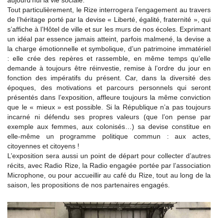
aujourd’hui la vie sociale.
Tout particulièrement, le Rize interrogera l’engagement au travers
de l’héritage porté par la devise « Liberté, égalité, fraternité », qui
s’affiche à l’Hôtel de ville et sur les murs de nos écoles. Exprimant
un idéal par essence jamais atteint, parfois malmené, la devise a
la charge émotionnelle et symbolique, d’un patrimoine immatériel
: elle crée des repères et rassemble, en même temps qu’elle
demande à toujours être réinvestie, remise à l’ordre du jour en
fonction des impératifs du présent. Car, dans la diversité des
époques, des motivations et parcours personnels qui seront
présentés dans l’exposition, affleure toujours la même conviction
que le « mieux » est possible. Si la République n’a pas toujours
incarné ni défendu ses propres valeurs (que l’on pense par
exemple aux femmes, aux colonisés…) sa devise constitue en
elle-même un programme politique commun : aux actes,
citoyennes et citoyens !
L’exposition sera aussi un point de départ pour collecter d’autres
récits, avec Radio Rize, la Radio engagée portée par l’association
Microphone, ou pour accueillir au café du Rize, tout au long de la
saison, les propositions de nos partenaires engagés.