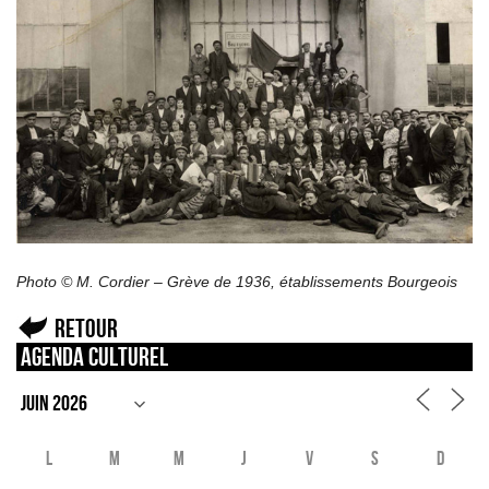
Photo © M. Cordier – Grève de 1936, établissements Bourgeois
Retour
Agenda culturel
L
M
M
J
V
S
D