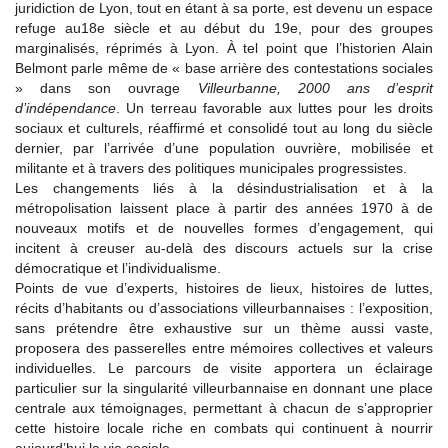
juridiction de Lyon, tout en étant à sa porte, est devenu un espace
refuge au18e siècle et au début du 19e, pour des groupes
marginalisés, réprimés à Lyon. À tel point que l’historien Alain
Belmont parle même de « base arrière des contestations sociales
» dans son ouvrage
Villeurbanne, 2000 ans d’esprit
d’indépendance
. Un terreau favorable aux luttes pour les droits
sociaux et culturels, réaffirmé et consolidé tout au long du siècle
dernier, par l’arrivée d’une population ouvrière, mobilisée et
militante et à travers des politiques municipales progressistes.
Les changements liés à la désindustrialisation et à la
métropolisation laissent place à partir des années 1970 à de
nouveaux motifs et de nouvelles formes d’engagement, qui
incitent à creuser au-delà des discours actuels sur la crise
démocratique et l’individualisme.
Points de vue d’experts, histoires de lieux, histoires de luttes,
récits d’habitants ou d’associations villeurbannaises : l’exposition,
sans prétendre être exhaustive sur un thème aussi vaste,
proposera des passerelles entre mémoires collectives et valeurs
individuelles. Le parcours de visite apportera un éclairage
particulier sur la singularité villeurbannaise en donnant une place
centrale aux témoignages, permettant à chacun de s’approprier
cette histoire locale riche en combats qui continuent à nourrir