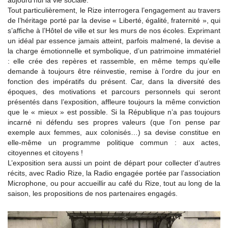
aujourd’hui la vie sociale.
Tout particulièrement, le Rize interrogera l’engagement au travers
de l’héritage porté par la devise « Liberté, égalité, fraternité », qui
s’affiche à l’Hôtel de ville et sur les murs de nos écoles. Exprimant
un idéal par essence jamais atteint, parfois malmené, la devise a
la charge émotionnelle et symbolique, d’un patrimoine immatériel
: elle crée des repères et rassemble, en même temps qu’elle
demande à toujours être réinvestie, remise à l’ordre du jour en
fonction des impératifs du présent. Car, dans la diversité des
époques, des motivations et parcours personnels qui seront
présentés dans l’exposition, affleure toujours la même conviction
que le « mieux » est possible. Si la République n’a pas toujours
incarné ni défendu ses propres valeurs (que l’on pense par
exemple aux femmes, aux colonisés…) sa devise constitue en
elle-même un programme politique commun : aux actes,
citoyennes et citoyens !
L’exposition sera aussi un point de départ pour collecter d’autres
récits, avec Radio Rize, la Radio engagée portée par l’association
Microphone, ou pour accueillir au café du Rize, tout au long de la
saison, les propositions de nos partenaires engagés.