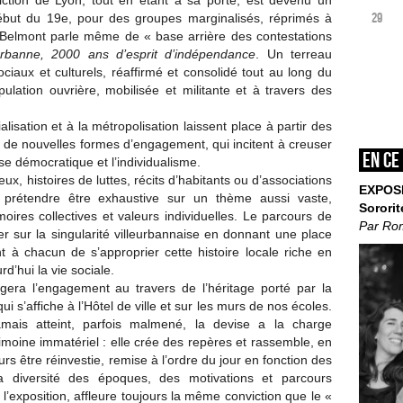
iction de Lyon, tout en étant à sa porte, est devenu un
29
ébut du 19e, pour des groupes marginalisés, réprimés à
in Belmont parle même de « base arrière des contestations
eurbanne, 2000 ans d’esprit
d’indépendance
. Un terreau
ociaux et culturels, réaffirmé et consolidé tout au long du
opulation ouvrière, mobilisée et militante et à travers des
lisation et à la métropolisation laissent place à partir des
de nouvelles formes d’engagement, qui incitent à creuser
En ce
ise démocratique et l’individualisme.
eux, histoires de luttes, récits d’habitants ou d’associations
EXPOS
ns prétendre être exhaustive sur un thème aussi vaste,
Sororit
ires collectives et valeurs individuelles. Le parcours de
Par Ro
ier sur la singularité villeurbannaise en donnant une place
 à chacun de s’approprier cette histoire locale riche en
d’hui la vie sociale.
rogera l’engagement au travers de l’héritage porté par la
qui s’affiche à l’Hôtel de ville et sur les murs de nos écoles.
mais atteint, parfois malmené, la devise a la charge
imoine immatériel : elle crée des repères et rassemble, en
 être réinvestie, remise à l’ordre du jour en fonction des
la diversité des époques, des motivations et parcours
l’exposition, affleure toujours la même conviction que le «