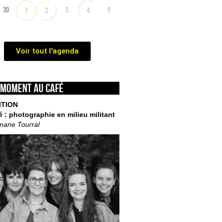
30
3
5
1
2
4
Voir tout l'agenda
 moment au café
ITION
é : photographie en milieu militant
mane Tourral