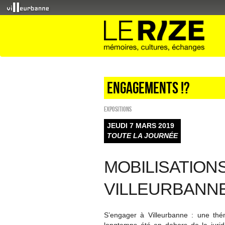
Engagements !?
EXPOSITIONS
JEUDI 7 MARS 2019
TOUTE LA JOURNÉE
MOBILISATION
VILLEURBANN
S’engager à Villeurbanne : une thém