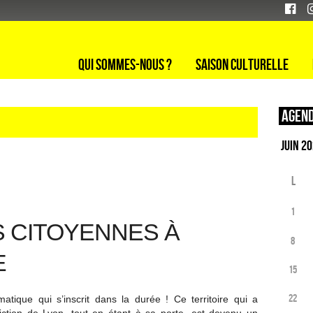
Qui sommes-nous ?
Saison culturelle
Agend
L
1
S CITOYENNES À
8
E
15
22
atique qui s’inscrit dans la durée ! Ce territoire qui a