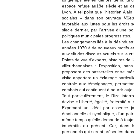
longtemps été en dehors de la jurid
espace refuge au18e siècle et au d
Lyon. À tel point que l’historien Ala
sociales » dans son ouvrage
Vill
favorable aux luttes pour les droits s
siècle dernier, par l’arrivée d’une p
politiques municipales progressistes.
Les changements liés à la désindustria
années 1970 à de nouveaux motifs et 
au-delà des discours actuels sur la cr
Points de vue d’experts, histoires de li
villeurbannaises : l’exposition, sa
proposera des passerelles entre mémo
visite apportera un éclairage particul
centrale aux témoignages, permettant
combats qui continuent à nourrir aujour
Tout particulièrement, le Rize inter
devise « Liberté, égalité, fraternité », 
Exprimant un idéal par essence ja
émotionnelle et symbolique, d’un patr
même temps qu’elle demande à toujours
impératifs du présent. Car, dans 
personnels qui seront présentés dans 