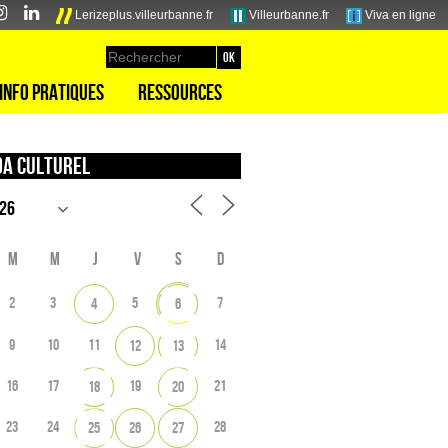
Lerizeplus.villeurbanne.fr
Villeurbanne.fr
Viva en ligne
Info pratiques
Ressources
a culturel
M
M
J
V
S
D
2
3
5
7
4
6
9
10
11
14
12
13
16
17
19
21
18
20
23
24
28
25
26
27