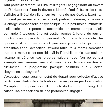
aujourd’hui la vie sociale.
Tout particulièrement, le Rize interrogera l’engagement au travers
de l’héritage porté par la devise « Liberté, égalité, fraternité », qui
s’affiche à l’Hôtel de ville et sur les murs de nos écoles. Exprimant
un idéal par essence jamais atteint, parfois malmené, la devise a
la charge émotionnelle et symbolique, d’un patrimoine immatériel
: elle crée des repères et rassemble, en même temps qu’elle
demande à toujours être réinvestie, remise à l’ordre du jour en
fonction des impératifs du présent. Car, dans la diversité des
époques, des motivations et parcours personnels qui seront
présentés dans l’exposition, affleure toujours la même conviction
que le « mieux » est possible. Si la République n’a pas toujours
incarné ni défendu ses propres valeurs (que l’on pense par
exemple aux femmes, aux colonisés…) sa devise constitue en
elle-même un programme politique commun : aux actes,
citoyennes et citoyens !
L’exposition sera aussi un point de départ pour collecter d’autres
récits, avec Radio Rize, la Radio engagée portée par l’association
Microphone, ou pour accueillir au café du Rize, tout au long de la
saison, les propositions de nos partenaires engagés.