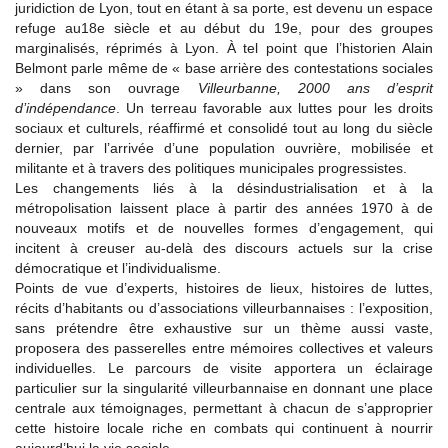
juridiction de Lyon, tout en étant à sa porte, est devenu un espace
refuge au18e siècle et au début du 19e, pour des groupes
marginalisés, réprimés à Lyon. À tel point que l’historien Alain
Belmont parle même de « base arrière des contestations sociales
» dans son ouvrage
Villeurbanne, 2000 ans d’esprit
d’indépendance
. Un terreau favorable aux luttes pour les droits
sociaux et culturels, réaffirmé et consolidé tout au long du siècle
dernier, par l’arrivée d’une population ouvrière, mobilisée et
militante et à travers des politiques municipales progressistes.
Les changements liés à la désindustrialisation et à la
métropolisation laissent place à partir des années 1970 à de
nouveaux motifs et de nouvelles formes d’engagement, qui
incitent à creuser au-delà des discours actuels sur la crise
démocratique et l’individualisme.
Points de vue d’experts, histoires de lieux, histoires de luttes,
récits d’habitants ou d’associations villeurbannaises : l’exposition,
sans prétendre être exhaustive sur un thème aussi vaste,
proposera des passerelles entre mémoires collectives et valeurs
individuelles. Le parcours de visite apportera un éclairage
particulier sur la singularité villeurbannaise en donnant une place
centrale aux témoignages, permettant à chacun de s’approprier
cette histoire locale riche en combats qui continuent à nourrir