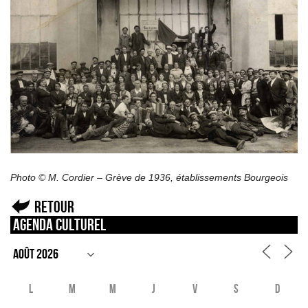
Photo © M. Cordier – Grève de 1936, établissements Bourgeois
Retour
Agenda culturel
L
M
M
J
V
S
D