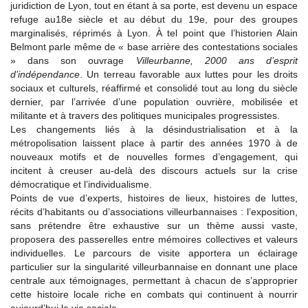
juridiction de Lyon, tout en étant à sa porte, est devenu un espace
refuge au18e siècle et au début du 19e, pour des groupes
marginalisés, réprimés à Lyon. À tel point que l’historien Alain
Belmont parle même de « base arrière des contestations sociales
» dans son ouvrage
Villeurbanne, 2000 ans d’esprit
d’indépendance
. Un terreau favorable aux luttes pour les droits
sociaux et culturels, réaffirmé et consolidé tout au long du siècle
dernier, par l’arrivée d’une population ouvrière, mobilisée et
militante et à travers des politiques municipales progressistes.
Les changements liés à la désindustrialisation et à la
métropolisation laissent place à partir des années 1970 à de
nouveaux motifs et de nouvelles formes d’engagement, qui
incitent à creuser au-delà des discours actuels sur la crise
démocratique et l’individualisme.
Points de vue d’experts, histoires de lieux, histoires de luttes,
récits d’habitants ou d’associations villeurbannaises : l’exposition,
sans prétendre être exhaustive sur un thème aussi vaste,
proposera des passerelles entre mémoires collectives et valeurs
individuelles. Le parcours de visite apportera un éclairage
particulier sur la singularité villeurbannaise en donnant une place
centrale aux témoignages, permettant à chacun de s’approprier
cette histoire locale riche en combats qui continuent à nourrir