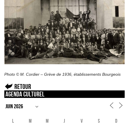
Photo © M. Cordier – Grève de 1936, établissements Bourgeois
Retour
Agenda culturel
L
M
M
J
V
S
D