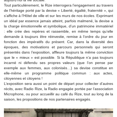
aujourd’hui la vie sociale.
Tout particulièrement, le Rize interrogera l’engagement au travers
de l’héritage porté par la devise « Liberté, égalité, fraternité », qui
s’affiche à l’Hôtel de ville et sur les murs de nos écoles. Exprimant
un idéal par essence jamais atteint, parfois malmené, la devise a
la charge émotionnelle et symbolique, d’un patrimoine immatériel
: elle crée des repères et rassemble, en même temps qu’elle
demande à toujours être réinvestie, remise à l’ordre du jour en
fonction des impératifs du présent. Car, dans la diversité des
époques, des motivations et parcours personnels qui seront
présentés dans l’exposition, affleure toujours la même conviction
que le « mieux » est possible. Si la République n’a pas toujours
incarné ni défendu ses propres valeurs (que l’on pense par
exemple aux femmes, aux colonisés…) sa devise constitue en
elle-même un programme politique commun : aux actes,
citoyennes et citoyens !
L’exposition sera aussi un point de départ pour collecter d’autres
récits, avec Radio Rize, la Radio engagée portée par l’association
Microphone, ou pour accueillir au café du Rize, tout au long de la
saison, les propositions de nos partenaires engagés.