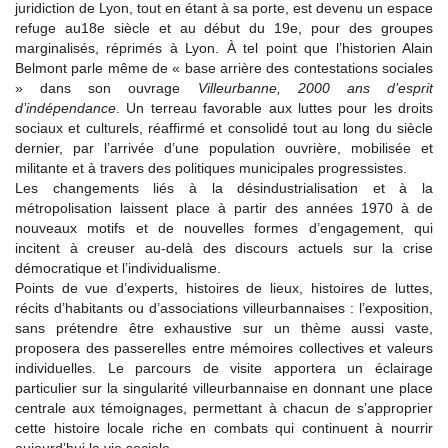
juridiction de Lyon, tout en étant à sa porte, est devenu un espace
refuge au18e siècle et au début du 19e, pour des groupes
marginalisés, réprimés à Lyon. À tel point que l’historien Alain
Belmont parle même de « base arrière des contestations sociales
» dans son ouvrage
Villeurbanne, 2000 ans d’esprit
d’indépendance
. Un terreau favorable aux luttes pour les droits
sociaux et culturels, réaffirmé et consolidé tout au long du siècle
dernier, par l’arrivée d’une population ouvrière, mobilisée et
militante et à travers des politiques municipales progressistes.
Les changements liés à la désindustrialisation et à la
métropolisation laissent place à partir des années 1970 à de
nouveaux motifs et de nouvelles formes d’engagement, qui
incitent à creuser au-delà des discours actuels sur la crise
démocratique et l’individualisme.
Points de vue d’experts, histoires de lieux, histoires de luttes,
récits d’habitants ou d’associations villeurbannaises : l’exposition,
sans prétendre être exhaustive sur un thème aussi vaste,
proposera des passerelles entre mémoires collectives et valeurs
individuelles. Le parcours de visite apportera un éclairage
particulier sur la singularité villeurbannaise en donnant une place
centrale aux témoignages, permettant à chacun de s’approprier
cette histoire locale riche en combats qui continuent à nourrir