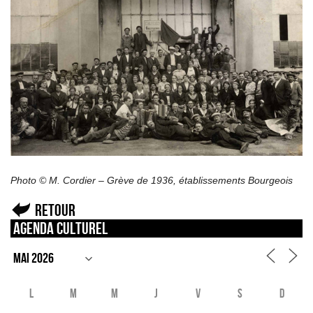
Photo © M. Cordier – Grève de 1936, établissements Bourgeois
Retour
Agenda culturel
L
M
M
J
V
S
D