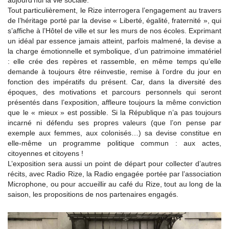
aujourd’hui la vie sociale.
Tout particulièrement, le Rize interrogera l’engagement au travers
de l’héritage porté par la devise « Liberté, égalité, fraternité », qui
s’affiche à l’Hôtel de ville et sur les murs de nos écoles. Exprimant
un idéal par essence jamais atteint, parfois malmené, la devise a
la charge émotionnelle et symbolique, d’un patrimoine immatériel
: elle crée des repères et rassemble, en même temps qu’elle
demande à toujours être réinvestie, remise à l’ordre du jour en
fonction des impératifs du présent. Car, dans la diversité des
époques, des motivations et parcours personnels qui seront
présentés dans l’exposition, affleure toujours la même conviction
que le « mieux » est possible. Si la République n’a pas toujours
incarné ni défendu ses propres valeurs (que l’on pense par
exemple aux femmes, aux colonisés…) sa devise constitue en
elle-même un programme politique commun : aux actes,
citoyennes et citoyens !
L’exposition sera aussi un point de départ pour collecter d’autres
récits, avec Radio Rize, la Radio engagée portée par l’association
Microphone, ou pour accueillir au café du Rize, tout au long de la
saison, les propositions de nos partenaires engagés.