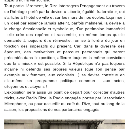
aujourd’hui la vie sociale.
Tout particulièrement, le Rize interrogera l’engagement au travers
de l’héritage porté par la devise « Liberté, égalité, fraternité », qui
s’affiche à l’Hôtel de ville et sur les murs de nos écoles. Exprimant
un idéal par essence jamais atteint, parfois malmené, la devise a
la charge émotionnelle et symbolique, d’un patrimoine immatériel
: elle crée des repères et rassemble, en même temps qu’elle
demande à toujours être réinvestie, remise à l’ordre du jour en
fonction des impératifs du présent. Car, dans la diversité des
époques, des motivations et parcours personnels qui seront
présentés dans l’exposition, affleure toujours la même conviction
que le « mieux » est possible. Si la République n’a pas toujours
incarné ni défendu ses propres valeurs (que l’on pense par
exemple aux femmes, aux colonisés…) sa devise constitue en
elle-même un programme politique commun : aux actes,
citoyennes et citoyens !
L’exposition sera aussi un point de départ pour collecter d’autres
récits, avec Radio Rize, la Radio engagée portée par l’association
Microphone, ou pour accueillir au café du Rize, tout au long de la
saison, les propositions de nos partenaires engagés.