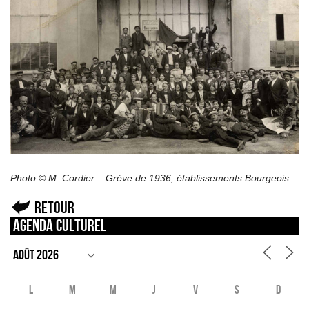
Photo © M. Cordier – Grève de 1936, établissements Bourgeois
Retour
Agenda culturel
L
M
M
J
V
S
D