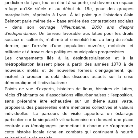
juridiction de Lyon, tout en étant à sa porte, est devenu un espace
refuge au18e siècle et au début du 19e, pour des groupes
marginalisés, réprimés à Lyon. À tel point que l’historien Alain
Belmont parle même de « base arrière des contestations sociales
» dans son ouvrage
Villeurbanne, 2000 ans d’esprit
d’indépendance
. Un terreau favorable aux luttes pour les droits
sociaux et culturels, réaffirmé et consolidé tout au long du siècle
dernier, par l’arrivée d’une population ouvrière, mobilisée et
militante et à travers des politiques municipales progressistes.
Les changements liés à la désindustrialisation et à la
métropolisation laissent place à partir des années 1970 à de
nouveaux motifs et de nouvelles formes d’engagement, qui
incitent à creuser au-delà des discours actuels sur la crise
démocratique et l’individualisme.
Points de vue d’experts, histoires de lieux, histoires de luttes,
récits d’habitants ou d’associations villeurbannaises : l’exposition,
sans prétendre être exhaustive sur un thème aussi vaste,
proposera des passerelles entre mémoires collectives et valeurs
individuelles. Le parcours de visite apportera un éclairage
particulier sur la singularité villeurbannaise en donnant une place
centrale aux témoignages, permettant à chacun de s’approprier
cette histoire locale riche en combats qui continuent à nourrir