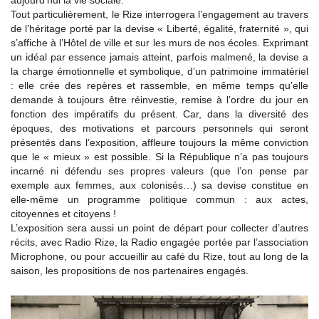
aujourd’hui la vie sociale.
Tout particulièrement, le Rize interrogera l’engagement au travers
de l’héritage porté par la devise « Liberté, égalité, fraternité », qui
s’affiche à l’Hôtel de ville et sur les murs de nos écoles. Exprimant
un idéal par essence jamais atteint, parfois malmené, la devise a
la charge émotionnelle et symbolique, d’un patrimoine immatériel
: elle crée des repères et rassemble, en même temps qu’elle
demande à toujours être réinvestie, remise à l’ordre du jour en
fonction des impératifs du présent. Car, dans la diversité des
époques, des motivations et parcours personnels qui seront
présentés dans l’exposition, affleure toujours la même conviction
que le « mieux » est possible. Si la République n’a pas toujours
incarné ni défendu ses propres valeurs (que l’on pense par
exemple aux femmes, aux colonisés…) sa devise constitue en
elle-même un programme politique commun : aux actes,
citoyennes et citoyens !
L’exposition sera aussi un point de départ pour collecter d’autres
récits, avec Radio Rize, la Radio engagée portée par l’association
Microphone, ou pour accueillir au café du Rize, tout au long de la
saison, les propositions de nos partenaires engagés.