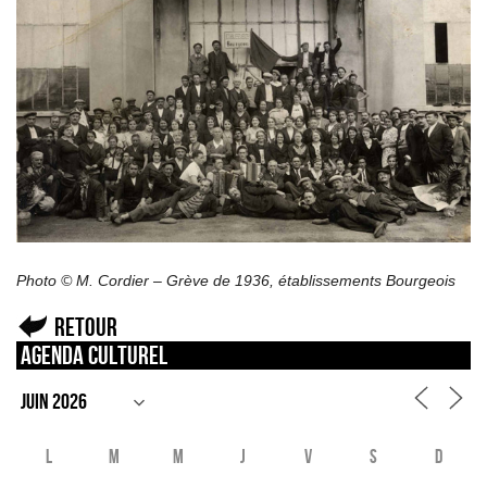
Photo © M. Cordier – Grève de 1936, établissements Bourgeois
Retour
Agenda culturel
L
M
M
J
V
S
D