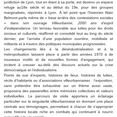
juridiction de Lyon, tout en étant à sa porte, est devenu un espace
refuge au18e siècle et au début du 19e, pour des groupes
marginalisés, réprimés à Lyon. À tel point que l’historien Alain
Belmont parle même de « base arrière des contestations sociales
» dans son ouvrage
Villeurbanne, 2000 ans d’esprit
d’indépendance
. Un terreau favorable aux luttes pour les droits
sociaux et culturels, réaffirmé et consolidé tout au long du siècle
dernier, par l’arrivée d’une population ouvrière, mobilisée et
militante et à travers des politiques municipales progressistes.
Les changements liés à la désindustrialisation et à la
métropolisation laissent place à partir des années 1970 à de
nouveaux motifs et de nouvelles formes d’engagement, qui
incitent à creuser au-delà des discours actuels sur la crise
démocratique et l’individualisme.
Points de vue d’experts, histoires de lieux, histoires de luttes,
récits d’habitants ou d’associations villeurbannaises : l’exposition,
sans prétendre être exhaustive sur un thème aussi vaste,
proposera des passerelles entre mémoires collectives et valeurs
individuelles. Le parcours de visite apportera un éclairage
particulier sur la singularité villeurbannaise en donnant une place
centrale aux témoignages, permettant à chacun de s’approprier
cette histoire locale riche en combats qui continuent à nourrir