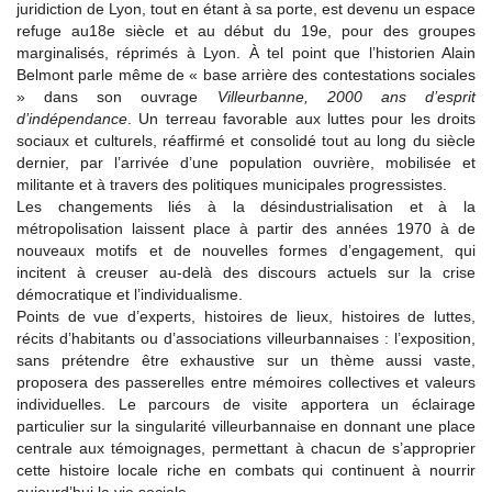
juridiction de Lyon, tout en étant à sa porte, est devenu un espace
refuge au18e siècle et au début du 19e, pour des groupes
marginalisés, réprimés à Lyon. À tel point que l’historien Alain
Belmont parle même de « base arrière des contestations sociales
» dans son ouvrage
Villeurbanne, 2000 ans d’esprit
d’indépendance
. Un terreau favorable aux luttes pour les droits
sociaux et culturels, réaffirmé et consolidé tout au long du siècle
dernier, par l’arrivée d’une population ouvrière, mobilisée et
militante et à travers des politiques municipales progressistes.
Les changements liés à la désindustrialisation et à la
métropolisation laissent place à partir des années 1970 à de
nouveaux motifs et de nouvelles formes d’engagement, qui
incitent à creuser au-delà des discours actuels sur la crise
démocratique et l’individualisme.
Points de vue d’experts, histoires de lieux, histoires de luttes,
récits d’habitants ou d’associations villeurbannaises : l’exposition,
sans prétendre être exhaustive sur un thème aussi vaste,
proposera des passerelles entre mémoires collectives et valeurs
individuelles. Le parcours de visite apportera un éclairage
particulier sur la singularité villeurbannaise en donnant une place
centrale aux témoignages, permettant à chacun de s’approprier
cette histoire locale riche en combats qui continuent à nourrir