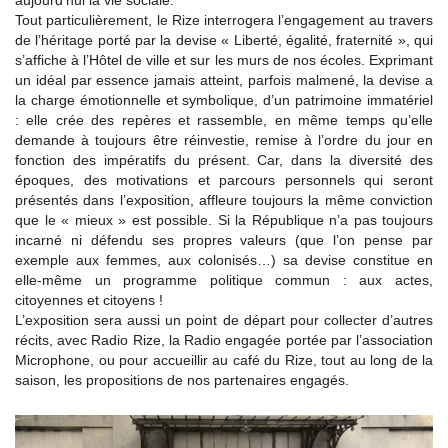
aujourd’hui la vie sociale.
Tout particulièrement, le Rize interrogera l’engagement au travers
de l’héritage porté par la devise « Liberté, égalité, fraternité », qui
s’affiche à l’Hôtel de ville et sur les murs de nos écoles. Exprimant
un idéal par essence jamais atteint, parfois malmené, la devise a
la charge émotionnelle et symbolique, d’un patrimoine immatériel
: elle crée des repères et rassemble, en même temps qu’elle
demande à toujours être réinvestie, remise à l’ordre du jour en
fonction des impératifs du présent. Car, dans la diversité des
époques, des motivations et parcours personnels qui seront
présentés dans l’exposition, affleure toujours la même conviction
que le « mieux » est possible. Si la République n’a pas toujours
incarné ni défendu ses propres valeurs (que l’on pense par
exemple aux femmes, aux colonisés…) sa devise constitue en
elle-même un programme politique commun : aux actes,
citoyennes et citoyens !
L’exposition sera aussi un point de départ pour collecter d’autres
récits, avec Radio Rize, la Radio engagée portée par l’association
Microphone, ou pour accueillir au café du Rize, tout au long de la
saison, les propositions de nos partenaires engagés.