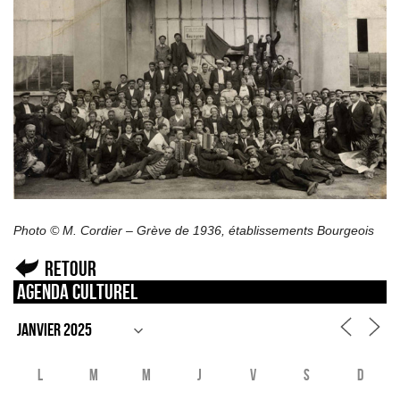
Photo © M. Cordier – Grève de 1936, établissements Bourgeois
Retour
Agenda culturel
L
M
M
J
V
S
D