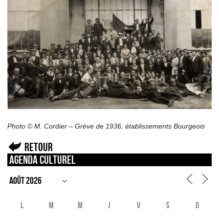
Photo © M. Cordier – Grève de 1936, établissements Bourgeois
Retour
Agenda culturel
L
M
M
J
V
S
D