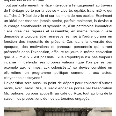
aujourd’hui la vie sociale.
Tout particulièrement, le Rize interrogera l’engagement au travers
de l’héritage porté par la devise « Liberté, égalité, fraternité », qui
s’affiche à l’Hôtel de ville et sur les murs de nos écoles. Exprimant
un idéal par essence jamais atteint, parfois malmené, la devise a
la charge émotionnelle et symbolique, d’un patrimoine immatériel
: elle crée des repères et rassemble, en même temps qu’elle
demande à toujours être réinvestie, remise à l’ordre du jour en
fonction des impératifs du présent. Car, dans la diversité des
époques, des motivations et parcours personnels qui seront
présentés dans l’exposition, affleure toujours la même conviction
que le « mieux » est possible. Si la République n’a pas toujours
incarné ni défendu ses propres valeurs (que l’on pense par
exemple aux femmes, aux colonisés…) sa devise constitue en
elle-même un programme politique commun : aux actes,
citoyennes et citoyens !
L’exposition sera aussi un point de départ pour collecter d’autres
récits, avec Radio Rize, la Radio engagée portée par l’association
Microphone, ou pour accueillir au café du Rize, tout au long de la
saison, les propositions de nos partenaires engagés.