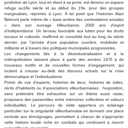
juridiction de Lyon, tout en étant à sa porte, est devenu un espace
refuge au18e siècle et au début du 19e, pour des groupes
marginalisés, réprimés à Lyon. À tel point que l’historien Alain
Belmont parle même de « base arrière des contestations sociales
» dans son ouvrage
Villeurbanne, 2000 ans d’esprit
d’indépendance
. Un terreau favorable aux luttes pour les droits
sociaux et culturels, réaffirmé et consolidé tout au long du siècle
dernier, par l’arrivée d’une population ouvrière, mobilisée et
militante et à travers des politiques municipales progressistes.
Les changements liés à la désindustrialisation et à la
métropolisation laissent place à partir des années 1970 à de
nouveaux motifs et de nouvelles formes d’engagement, qui
incitent à creuser au-delà des discours actuels sur la crise
démocratique et l’individualisme.
Points de vue d’experts, histoires de lieux, histoires de luttes,
récits d’habitants ou d’associations villeurbannaises : l’exposition,
sans prétendre être exhaustive sur un thème aussi vaste,
proposera des passerelles entre mémoires collectives et valeurs
individuelles. Le parcours de visite apportera un éclairage
particulier sur la singularité villeurbannaise en donnant une place
centrale aux témoignages, permettant à chacun de s’approprier
cette histoire locale riche en combats qui continuent à nourrir