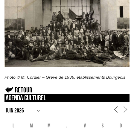
Photo © M. Cordier – Grève de 1936, établissements Bourgeois
Retour
Agenda culturel
L
M
M
J
V
S
D