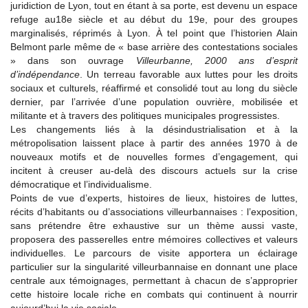
juridiction de Lyon, tout en étant à sa porte, est devenu un espace
refuge au18e siècle et au début du 19e, pour des groupes
marginalisés, réprimés à Lyon. À tel point que l’historien Alain
Belmont parle même de « base arrière des contestations sociales
» dans son ouvrage
Villeurbanne, 2000 ans d’esprit
d’indépendance
. Un terreau favorable aux luttes pour les droits
sociaux et culturels, réaffirmé et consolidé tout au long du siècle
dernier, par l’arrivée d’une population ouvrière, mobilisée et
militante et à travers des politiques municipales progressistes.
Les changements liés à la désindustrialisation et à la
métropolisation laissent place à partir des années 1970 à de
nouveaux motifs et de nouvelles formes d’engagement, qui
incitent à creuser au-delà des discours actuels sur la crise
démocratique et l’individualisme.
Points de vue d’experts, histoires de lieux, histoires de luttes,
récits d’habitants ou d’associations villeurbannaises : l’exposition,
sans prétendre être exhaustive sur un thème aussi vaste,
proposera des passerelles entre mémoires collectives et valeurs
individuelles. Le parcours de visite apportera un éclairage
particulier sur la singularité villeurbannaise en donnant une place
centrale aux témoignages, permettant à chacun de s’approprier
cette histoire locale riche en combats qui continuent à nourrir