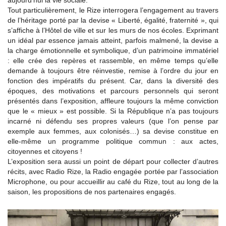
aujourd’hui la vie sociale.
Tout particulièrement, le Rize interrogera l’engagement au travers
de l’héritage porté par la devise « Liberté, égalité, fraternité », qui
s’affiche à l’Hôtel de ville et sur les murs de nos écoles. Exprimant
un idéal par essence jamais atteint, parfois malmené, la devise a
la charge émotionnelle et symbolique, d’un patrimoine immatériel
: elle crée des repères et rassemble, en même temps qu’elle
demande à toujours être réinvestie, remise à l’ordre du jour en
fonction des impératifs du présent. Car, dans la diversité des
époques, des motivations et parcours personnels qui seront
présentés dans l’exposition, affleure toujours la même conviction
que le « mieux » est possible. Si la République n’a pas toujours
incarné ni défendu ses propres valeurs (que l’on pense par
exemple aux femmes, aux colonisés…) sa devise constitue en
elle-même un programme politique commun : aux actes,
citoyennes et citoyens !
L’exposition sera aussi un point de départ pour collecter d’autres
récits, avec Radio Rize, la Radio engagée portée par l’association
Microphone, ou pour accueillir au café du Rize, tout au long de la
saison, les propositions de nos partenaires engagés.