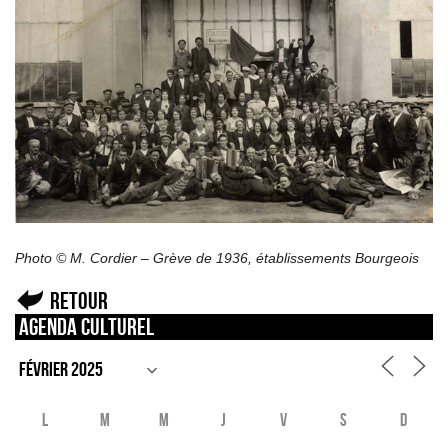
Photo © M. Cordier – Grève de 1936, établissements Bourgeois
Retour
Agenda culturel
L
M
M
J
V
S
D