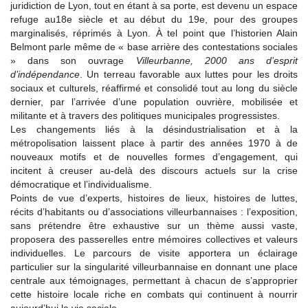
juridiction de Lyon, tout en étant à sa porte, est devenu un espace
refuge au18e siècle et au début du 19e, pour des groupes
marginalisés, réprimés à Lyon. À tel point que l’historien Alain
Belmont parle même de « base arrière des contestations sociales
» dans son ouvrage
Villeurbanne, 2000 ans d’esprit
d’indépendance
. Un terreau favorable aux luttes pour les droits
sociaux et culturels, réaffirmé et consolidé tout au long du siècle
dernier, par l’arrivée d’une population ouvrière, mobilisée et
militante et à travers des politiques municipales progressistes.
Les changements liés à la désindustrialisation et à la
métropolisation laissent place à partir des années 1970 à de
nouveaux motifs et de nouvelles formes d’engagement, qui
incitent à creuser au-delà des discours actuels sur la crise
démocratique et l’individualisme.
Points de vue d’experts, histoires de lieux, histoires de luttes,
récits d’habitants ou d’associations villeurbannaises : l’exposition,
sans prétendre être exhaustive sur un thème aussi vaste,
proposera des passerelles entre mémoires collectives et valeurs
individuelles. Le parcours de visite apportera un éclairage
particulier sur la singularité villeurbannaise en donnant une place
centrale aux témoignages, permettant à chacun de s’approprier
cette histoire locale riche en combats qui continuent à nourrir