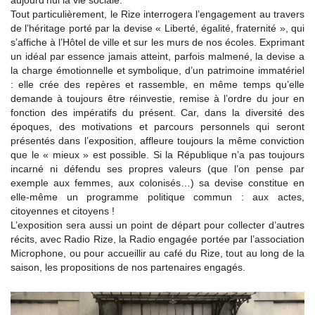
aujourd’hui la vie sociale.
Tout particulièrement, le Rize interrogera l’engagement au travers
de l’héritage porté par la devise « Liberté, égalité, fraternité », qui
s’affiche à l’Hôtel de ville et sur les murs de nos écoles. Exprimant
un idéal par essence jamais atteint, parfois malmené, la devise a
la charge émotionnelle et symbolique, d’un patrimoine immatériel
: elle crée des repères et rassemble, en même temps qu’elle
demande à toujours être réinvestie, remise à l’ordre du jour en
fonction des impératifs du présent. Car, dans la diversité des
époques, des motivations et parcours personnels qui seront
présentés dans l’exposition, affleure toujours la même conviction
que le « mieux » est possible. Si la République n’a pas toujours
incarné ni défendu ses propres valeurs (que l’on pense par
exemple aux femmes, aux colonisés…) sa devise constitue en
elle-même un programme politique commun : aux actes,
citoyennes et citoyens !
L’exposition sera aussi un point de départ pour collecter d’autres
récits, avec Radio Rize, la Radio engagée portée par l’association
Microphone, ou pour accueillir au café du Rize, tout au long de la
saison, les propositions de nos partenaires engagés.