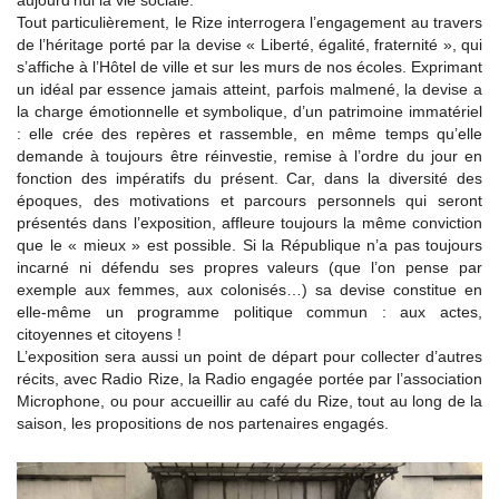
aujourd’hui la vie sociale.
Tout particulièrement, le Rize interrogera l’engagement au travers
de l’héritage porté par la devise « Liberté, égalité, fraternité », qui
s’affiche à l’Hôtel de ville et sur les murs de nos écoles. Exprimant
un idéal par essence jamais atteint, parfois malmené, la devise a
la charge émotionnelle et symbolique, d’un patrimoine immatériel
: elle crée des repères et rassemble, en même temps qu’elle
demande à toujours être réinvestie, remise à l’ordre du jour en
fonction des impératifs du présent. Car, dans la diversité des
époques, des motivations et parcours personnels qui seront
présentés dans l’exposition, affleure toujours la même conviction
que le « mieux » est possible. Si la République n’a pas toujours
incarné ni défendu ses propres valeurs (que l’on pense par
exemple aux femmes, aux colonisés…) sa devise constitue en
elle-même un programme politique commun : aux actes,
citoyennes et citoyens !
L’exposition sera aussi un point de départ pour collecter d’autres
récits, avec Radio Rize, la Radio engagée portée par l’association
Microphone, ou pour accueillir au café du Rize, tout au long de la
saison, les propositions de nos partenaires engagés.