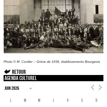
Photo © M. Cordier – Grève de 1936, établissements Bourgeois
Retour
Agenda culturel
L
M
M
J
V
S
D