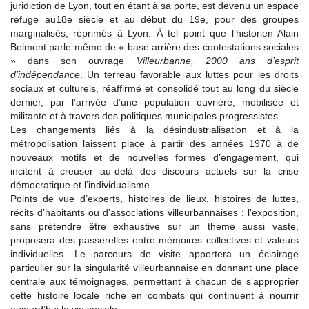
juridiction de Lyon, tout en étant à sa porte, est devenu un espace
refuge au18e siècle et au début du 19e, pour des groupes
marginalisés, réprimés à Lyon. À tel point que l’historien Alain
Belmont parle même de « base arrière des contestations sociales
» dans son ouvrage
Villeurbanne, 2000 ans d’esprit
d’indépendance
. Un terreau favorable aux luttes pour les droits
sociaux et culturels, réaffirmé et consolidé tout au long du siècle
dernier, par l’arrivée d’une population ouvrière, mobilisée et
militante et à travers des politiques municipales progressistes.
Les changements liés à la désindustrialisation et à la
métropolisation laissent place à partir des années 1970 à de
nouveaux motifs et de nouvelles formes d’engagement, qui
incitent à creuser au-delà des discours actuels sur la crise
démocratique et l’individualisme.
Points de vue d’experts, histoires de lieux, histoires de luttes,
récits d’habitants ou d’associations villeurbannaises : l’exposition,
sans prétendre être exhaustive sur un thème aussi vaste,
proposera des passerelles entre mémoires collectives et valeurs
individuelles. Le parcours de visite apportera un éclairage
particulier sur la singularité villeurbannaise en donnant une place
centrale aux témoignages, permettant à chacun de s’approprier
cette histoire locale riche en combats qui continuent à nourrir